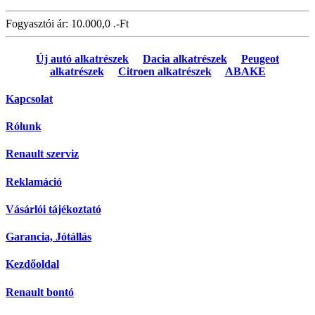
Fogyasztói ár:
10.000,0 .-Ft
Új autó alkatrészek
Dacia alkatrészek
Peugeot
alkatrészek
Citroen alkatrészek
ABAKE
Kapcsolat
Rólunk
Renault szerviz
Reklamáció
Vásárlói tájékoztató
Garancia, Jótállás
Kezdőoldal
Renault bontó