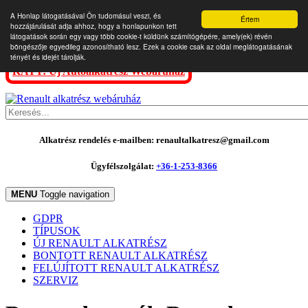
A Honlap látogatásával Ön tudomásul veszi, és
Értem
hozzájárulását adja ahhoz, hogy a honlapunkon tett
látogatások során egy vagy több cookie-t küldünk számítógépére, amely(ek) révén
böngészője egyedileg azonosítható lesz. Ezek a cookie csak az oldal meglátogatásának
tényét és idejét tárolják.
KATT: Új Autóalkatrész Webáruház
Alkatrész rendelés e-mailben: renaultalkatresz@gmail.com
Ügyfélszolgálat:
+36-1-253-8366
MENU
Toggle navigation
GDPR
TÍPUSOK
ÚJ RENAULT ALKATRÉSZ
BONTOTT RENAULT ALKATRÉSZ
FELÚJÍTOTT RENAULT ALKATRÉSZ
SZERVIZ