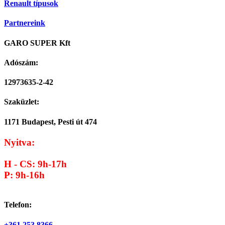
Renault típusok
Partnereink
GARO SUPER Kft
Adószám:
12973635-2-42
Szaküzlet:
1171 Budapest, Pesti út 474
Nyitva:
H - CS: 9h-17h
P: 9h-16h
Telefon:
+361 253 8366