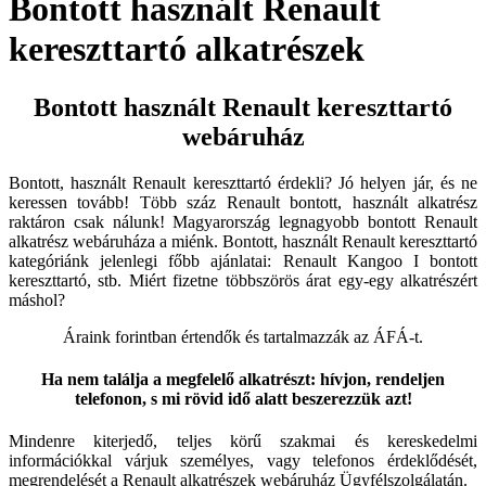
Bontott használt Renault
kereszttartó alkatrészek
Bontott használt Renault kereszttartó
webáruház
Bontott, használt Renault kereszttartó érdekli? Jó helyen jár, és ne
keressen tovább! Több száz Renault bontott, használt alkatrész
raktáron csak nálunk! Magyarország legnagyobb bontott Renault
alkatrész webáruháza a miénk. Bontott, használt Renault kereszttartó
kategóriánk jelenlegi főbb ajánlatai: Renault Kangoo I bontott
kereszttartó, stb. Miért fizetne többszörös árat egy-egy alkatrészért
máshol?
Áraink forintban értendők és tartalmazzák az ÁFÁ-t.
Ha nem találja a megfelelő alkatrészt: hívjon, rendeljen
telefonon, s mi rövid idő alatt beszerezzük azt!
Mindenre kiterjedő, teljes körű szakmai és kereskedelmi
információkkal várjuk személyes, vagy telefonos érdeklődését,
megrendelését a Renault alkatrészek webáruház Ügyfélszolgálatán.