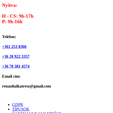
Nyitva:
H - CS: 9h-17h
P: 9h-16h
Telefon:
+361 253 8366
+36 20 922 3357
+36 70 381 4574
Email cím:
renaultalkatresz@gmail.com
GDPR
TÍPUSOK