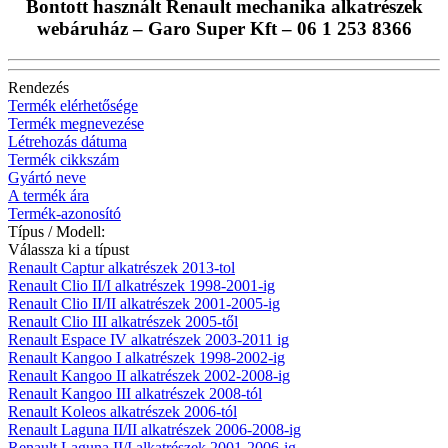
Bontott használt Renault mechanika alkatrészek
webáruház – Garo Super Kft – 06 1 253 8366
Rendezés
Termék elérhetősége
Termék megnevezése
Létrehozás dátuma
Termék cikkszám
Gyártó neve
A termék ára
Termék-azonosító
Típus / Modell:
Válassza ki a típust
Renault Captur alkatrészek 2013-tol
Renault Clio II/I alkatrészek 1998-2001-ig
Renault Clio II/II alkatrészek 2001-2005-ig
Renault Clio III alkatrészek 2005-től
Renault Espace IV alkatrészek 2003-2011 ig
Renault Kangoo I alkatrészek 1998-2002-ig
Renault Kangoo II alkatrészek 2002-2008-ig
Renault Kangoo III alkatrészek 2008-tól
Renault Koleos alkatrészek 2006-tól
Renault Laguna II/II alkatrészek 2006-2008-ig
Renault Laguna II/I alkatrészek 2001-2006-ig