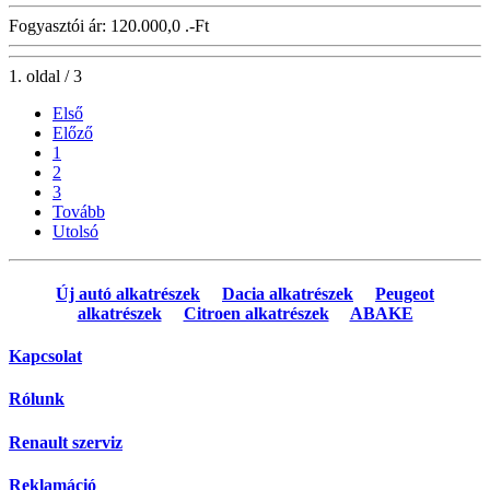
Fogyasztói ár:
120.000,0 .-Ft
1. oldal / 3
Első
Előző
1
2
3
Tovább
Utolsó
Új autó alkatrészek
Dacia alkatrészek
Peugeot
alkatrészek
Citroen alkatrészek
ABAKE
Kapcsolat
Rólunk
Renault szerviz
Reklamáció