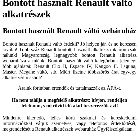
Bontott használt Renault váltó
alkatrészek
Bontott használt Renault váltó webáruház
Bontott használt Renault váltó érdekli? Jó helyen jár, és ne keressen
tovább! Több száz Renault bontott, használt alkatrész raktáron csak
nálunk! Magyarország legnagyobb bontott Renault alkatrész
webáruháza a miénk. Bontott, használt váltó kategóriánk jelenlegi
főbb ajánlatai: Renault Clio II, Espace IV, Kangoo II, Laguna,
Master, Megane váltó, stb. Miért fizetne többszörös árat egy-egy
alkatrészért máshol?
Áraink forintban értendők és tartalmazzák az ÁFÁ-t.
Ha nem találja a megfelelő alkatrészt: hívjon, rendeljen
telefonon, s mi rövid idő alatt beszerezzük azt!
Mindenre kiterjedő, teljes körű szakmai és kereskedelmi
információkkal várjuk személyes, vagy telefonos érdeklődését,
megrendelését a Renault alkatrészek webáruház Ügyfélszolgálatán.