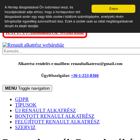
A Honlap látogatásával Ön tudomásul veszi, és
Értem
hozzájárulását adja ahhoz, hogy a honlapunkon tett
látogatások során egy vagy több cookie-t küldünk számítógépére, amely(ek) révén
böngészője egyedileg azonosítható lesz. Ezek a cookie csak az oldal meglátogatásának
tényét és idejét tárolják.
KATT: Új Autóalkatrész Webáruház
Alkatrész rendelés e-mailben: renaultalkatresz@gmail.com
Ügyfélszolgálat:
+36-1-253-8366
MENU
Toggle navigation
GDPR
TÍPUSOK
ÚJ RENAULT ALKATRÉSZ
BONTOTT RENAULT ALKATRÉSZ
FELÚJÍTOTT RENAULT ALKATRÉSZ
SZERVIZ