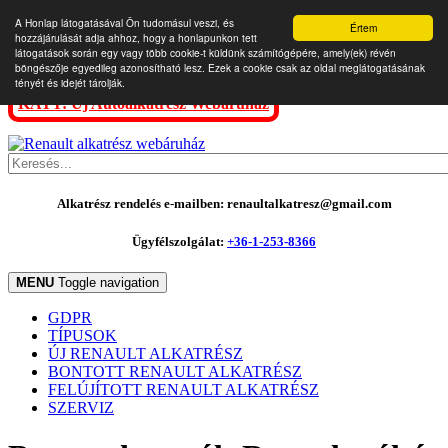
A Honlap látogatásával Ön tudomásul veszi, és
Értem
hozzájárulását adja ahhoz, hogy a honlapunkon tett
látogatások során egy vagy több cookie-t küldünk számítógépére, amely(ek) révén
böngészője egyedileg azonosítható lesz. Ezek a cookie csak az oldal meglátogatásának
tényét és idejét tárolják.
KATT: Új Autóalkatrész Webáruház
Alkatrész rendelés e-mailben: renaultalkatresz@gmail.com
Ügyfélszolgálat:
+36-1-253-8366
MENU
Toggle navigation
GDPR
TÍPUSOK
ÚJ RENAULT ALKATRÉSZ
BONTOTT RENAULT ALKATRÉSZ
FELÚJÍTOTT RENAULT ALKATRÉSZ
SZERVIZ