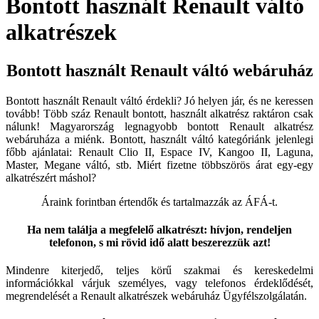
Bontott használt Renault váltó
alkatrészek
Bontott használt Renault váltó webáruház
Bontott használt Renault váltó érdekli? Jó helyen jár, és ne keressen
tovább! Több száz Renault bontott, használt alkatrész raktáron csak
nálunk! Magyarország legnagyobb bontott Renault alkatrész
webáruháza a miénk. Bontott, használt váltó kategóriánk jelenlegi
főbb ajánlatai: Renault Clio II, Espace IV, Kangoo II, Laguna,
Master, Megane váltó, stb. Miért fizetne többszörös árat egy-egy
alkatrészért máshol?
Áraink forintban értendők és tartalmazzák az ÁFÁ-t.
Ha nem találja a megfelelő alkatrészt: hívjon, rendeljen
telefonon, s mi rövid idő alatt beszerezzük azt!
Mindenre kiterjedő, teljes körű szakmai és kereskedelmi
információkkal várjuk személyes, vagy telefonos érdeklődését,
megrendelését a Renault alkatrészek webáruház Ügyfélszolgálatán.