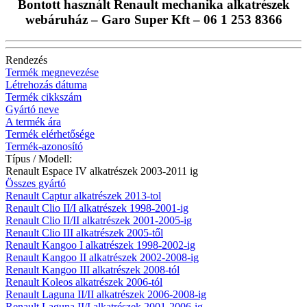
Bontott használt Renault mechanika alkatrészek
webáruház – Garo Super Kft – 06 1 253 8366
Rendezés
Termék megnevezése
Létrehozás dátuma
Termék cikkszám
Gyártó neve
A termék ára
Termék elérhetősége
Termék-azonosító
Típus / Modell:
Renault Espace IV alkatrészek 2003-2011 ig
Összes gyártó
Renault Captur alkatrészek 2013-tol
Renault Clio II/I alkatrészek 1998-2001-ig
Renault Clio II/II alkatrészek 2001-2005-ig
Renault Clio III alkatrészek 2005-től
Renault Kangoo I alkatrészek 1998-2002-ig
Renault Kangoo II alkatrészek 2002-2008-ig
Renault Kangoo III alkatrészek 2008-tól
Renault Koleos alkatrészek 2006-tól
Renault Laguna II/II alkatrészek 2006-2008-ig
Renault Laguna II/I alkatrészek 2001-2006-ig