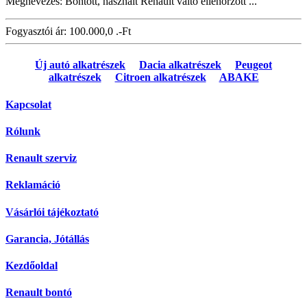
Megnevezés: Bontott, használt Renault váltó ellenőrzött ...
Fogyasztói ár:
100.000,0 .-Ft
Új autó alkatrészek
Dacia alkatrészek
Peugeot
alkatrészek
Citroen alkatrészek
ABAKE
Kapcsolat
Rólunk
Renault szerviz
Reklamáció
Vásárlói tájékoztató
Garancia, Jótállás
Kezdőoldal
Renault bontó