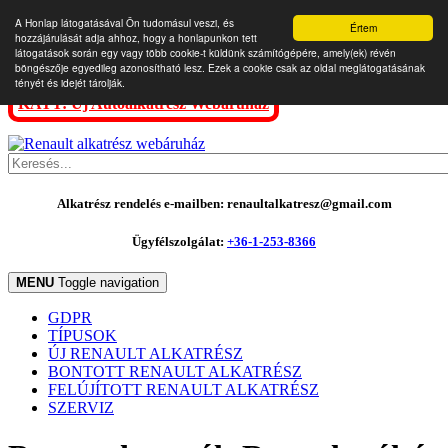
A Honlap látogatásával Ön tudomásul veszi, és
Értem
hozzájárulását adja ahhoz, hogy a honlapunkon tett
látogatások során egy vagy több cookie-t küldünk számítógépére, amely(ek) révén
böngészője egyedileg azonosítható lesz. Ezek a cookie csak az oldal meglátogatásának
tényét és idejét tárolják.
KATT: Új Autóalkatrész Webáruház
Alkatrész rendelés e-mailben: renaultalkatresz@gmail.com
Ügyfélszolgálat:
+36-1-253-8366
MENU
Toggle navigation
GDPR
TÍPUSOK
ÚJ RENAULT ALKATRÉSZ
BONTOTT RENAULT ALKATRÉSZ
FELÚJÍTOTT RENAULT ALKATRÉSZ
SZERVIZ