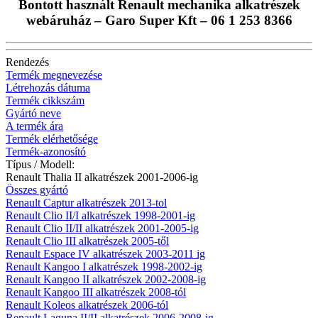
Bontott használt Renault mechanika alkatrészek
webáruház – Garo Super Kft – 06 1 253 8366
Rendezés
Termék megnevezése
Létrehozás dátuma
Termék cikkszám
Gyártó neve
A termék ára
Termék elérhetősége
Termék-azonosító
Típus / Modell:
Renault Thalia II alkatrészek 2001-2006-ig
Összes gyártó
Renault Captur alkatrészek 2013-tol
Renault Clio II/I alkatrészek 1998-2001-ig
Renault Clio II/II alkatrészek 2001-2005-ig
Renault Clio III alkatrészek 2005-től
Renault Espace IV alkatrészek 2003-2011 ig
Renault Kangoo I alkatrészek 1998-2002-ig
Renault Kangoo II alkatrészek 2002-2008-ig
Renault Kangoo III alkatrészek 2008-tól
Renault Koleos alkatrészek 2006-tól
Renault Laguna II/II alkatrészek 2006-2008-ig