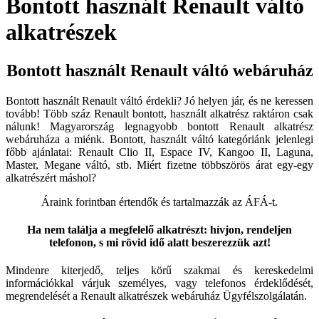
Bontott használt Renault váltó
alkatrészek
Bontott használt Renault váltó webáruház
Bontott használt Renault váltó érdekli? Jó helyen jár, és ne keressen
tovább! Több száz Renault bontott, használt alkatrész raktáron csak
nálunk! Magyarország legnagyobb bontott Renault alkatrész
webáruháza a miénk. Bontott, használt váltó kategóriánk jelenlegi
főbb ajánlatai: Renault Clio II, Espace IV, Kangoo II, Laguna,
Master, Megane váltó, stb. Miért fizetne többszörös árat egy-egy
alkatrészért máshol?
Áraink forintban értendők és tartalmazzák az ÁFÁ-t.
Ha nem találja a megfelelő alkatrészt: hívjon, rendeljen
telefonon, s mi rövid idő alatt beszerezzük azt!
Mindenre kiterjedő, teljes körű szakmai és kereskedelmi
információkkal várjuk személyes, vagy telefonos érdeklődését,
megrendelését a Renault alkatrészek webáruház Ügyfélszolgálatán.