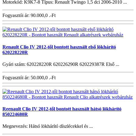
Motorkód: K9K7-8 Típus: Renault Twingo 1,5 dci 2006-2010 ...
Fogyasztói ár:
90.000,0 .-Ft
Renault Clio IV 2012-től bontott használt első lökhárító
620228220R
Gyári szám: 620228220R 620226290R 620229387R Első ...
Fogyasztói ár:
50.000,0 .-Ft
Reenault Clio IV 2012-től bontott használt hátsó lökhárító
850224680R
Megnevezés: Hátsó lökhárító díszlécekkel és ...