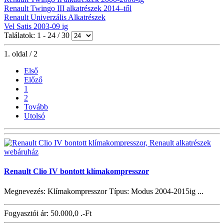
Renault Twingo III alkatrészek 2014–től
Renault Univerzális Alkatrészek
Vel Satis 2003-09 ig
Találatok: 1 - 24 / 30
1. oldal / 2
Első
Előző
1
2
Tovább
Utolsó
Renault Clio IV bontott klímakompresszor
Megnevezés: Klímakompresszor Típus: Modus 2004-2015ig ...
Fogyasztói ár:
50.000,0 .-Ft