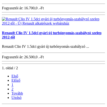
Fogyasztói ár:
16.700,0 .-Ft
Renault Clio IV 1.5dci gyári új turbónyomás-szabályzó szelep
2012-től
Renault Clio IV 1.5dci gyári új turbónyomás-szabályzó ...
Fogyasztói ár:
26.500,0 .-Ft
1. oldal / 2
Első
Előző
1
2
Tovább
Utolsó