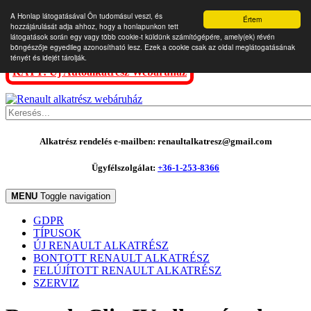
A Honlap látogatásával Ön tudomásul veszi, és
Értem
hozzájárulását adja ahhoz, hogy a honlapunkon tett
látogatások során egy vagy több cookie-t küldünk számítógépére, amely(ek) révén
böngészője egyedileg azonosítható lesz. Ezek a cookie csak az oldal meglátogatásának
tényét és idejét tárolják.
KATT: Új Autóalkatrész Webáruház
Alkatrész rendelés e-mailben: renaultalkatresz@gmail.com
Ügyfélszolgálat:
+36-1-253-8366
MENU
Toggle navigation
GDPR
TÍPUSOK
ÚJ RENAULT ALKATRÉSZ
BONTOTT RENAULT ALKATRÉSZ
FELÚJÍTOTT RENAULT ALKATRÉSZ
SZERVIZ