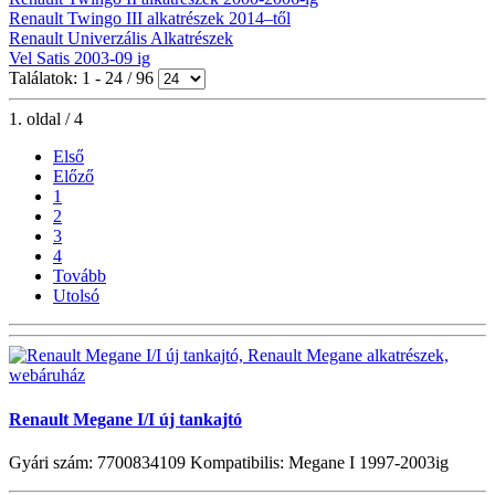
Renault Twingo III alkatrészek 2014–től
Renault Univerzális Alkatrészek
Vel Satis 2003-09 ig
Találatok: 1 - 24 / 96
1. oldal / 4
Első
Előző
1
2
3
4
Tovább
Utolsó
Renault Megane I/I új tankajtó
Gyári szám: 7700834109 Kompatibilis: Megane I 1997-2003ig