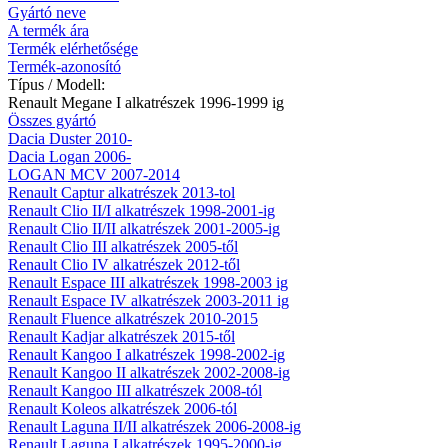
Gyártó neve
A termék ára
Termék elérhetősége
Termék-azonosító
Típus / Modell:
Renault Megane I alkatrészek 1996-1999 ig
Összes gyártó
Dacia Duster 2010-
Dacia Logan 2006-
LOGAN MCV 2007-2014
Renault Captur alkatrészek 2013-tol
Renault Clio II/I alkatrészek 1998-2001-ig
Renault Clio II/II alkatrészek 2001-2005-ig
Renault Clio III alkatrészek 2005-től
Renault Clio IV alkatrészek 2012-től
Renault Espace III alkatrészek 1998-2003 ig
Renault Espace IV alkatrészek 2003-2011 ig
Renault Fluence alkatrészek 2010-2015
Renault Kadjar alkatrészek 2015-től
Renault Kangoo I alkatrészek 1998-2002-ig
Renault Kangoo II alkatrészek 2002-2008-ig
Renault Kangoo III alkatrészek 2008-tól
Renault Koleos alkatrészek 2006-tól
Renault Laguna II/II alkatrészek 2006-2008-ig
Renault Laguna I alkatrészek 1995-2000-ig