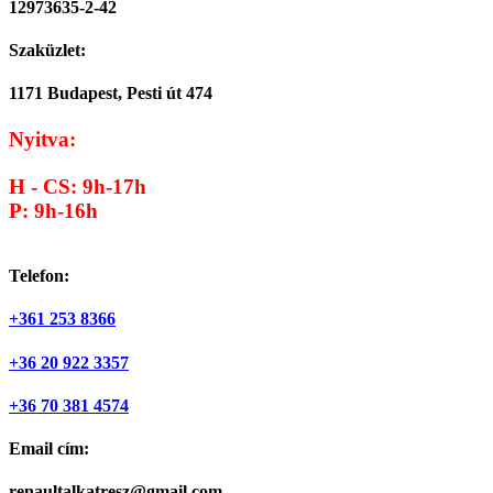
12973635-2-42
Szaküzlet:
1171 Budapest, Pesti út 474
Nyitva:
H - CS: 9h-17h
P: 9h-16h
Telefon:
+361 253 8366
+36 20 922 3357
+36 70 381 4574
Email cím:
renaultalkatresz@gmail.com