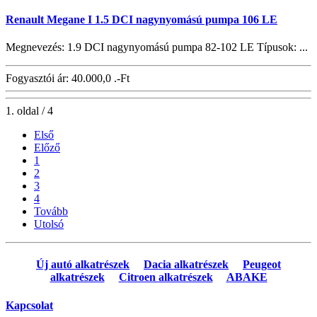
Renault Megane I 1.5 DCI nagynyomású pumpa 106 LE
Megnevezés: 1.9 DCI nagynyomású pumpa 82-102 LE Típusok: ...
Fogyasztói ár:
40.000,0 .-Ft
1. oldal / 4
Első
Előző
1
2
3
4
Tovább
Utolsó
Új autó alkatrészek
Dacia alkatrészek
Peugeot
alkatrészek
Citroen alkatrészek
ABAKE
Kapcsolat