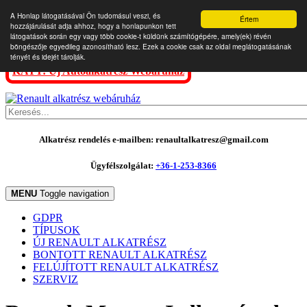
A Honlap látogatásával Ön tudomásul veszi, és
Értem
hozzájárulását adja ahhoz, hogy a honlapunkon tett
látogatások során egy vagy több cookie-t küldünk számítógépére, amely(ek) révén
böngészője egyedileg azonosítható lesz. Ezek a cookie csak az oldal meglátogatásának
tényét és idejét tárolják.
KATT: Új Autóalkatrész Webáruház
Alkatrész rendelés e-mailben: renaultalkatresz@gmail.com
Ügyfélszolgálat:
+36-1-253-8366
MENU
Toggle navigation
GDPR
TÍPUSOK
ÚJ RENAULT ALKATRÉSZ
BONTOTT RENAULT ALKATRÉSZ
FELÚJÍTOTT RENAULT ALKATRÉSZ
SZERVIZ