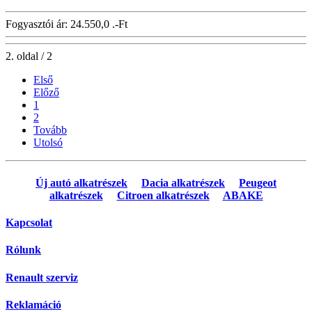
Fogyasztói ár:
24.550,0 .-Ft
2. oldal / 2
Első
Előző
1
2
Tovább
Utolsó
Új autó alkatrészek
Dacia alkatrészek
Peugeot
alkatrészek
Citroen alkatrészek
ABAKE
Kapcsolat
Rólunk
Renault szerviz
Reklamáció