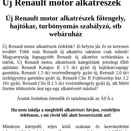
Új Renault motor alkatrészek
Új Renault motor alkatrészek főtengely,
hajtókar, turbónyomás szabályzó, stb
webáruház
Új Renault motor alkatrészek érdeklik? Jó helyen jár, és ne keressen
tovább! Több száz Renault új alkatrész raktáron csak nálunk!
Magyarország legnagyobb Renault új alkatrész webáruháza a
miénk. Új Renault motor, alkatrészek kategóriánk jelenlegi főbb
ajánlatai: Renault Kangoo II 1.5 dci gyári új hajtókarcsapágy
garnitúra, Renault 1.5 dci vezérműtengely gyári új, Renault 2.0 dci
izzítógyertya garnitúra gyári új, Renault Clio II Fojtószelep ház 1.2
16v gyári, Renault Clio II 1.5 dci vezérműtengely gyári új, stb Miért
fizetne többszörös árat egy-egy alkatrészért máshol?
Áraink forintban értendők és tartalmazzák az ÁFÁ-t.
Ha nem találja a megfelelő alkatrészt: hívjon, rendeljen
telefonon, s mi rövid idő alatt beszerezzük azt!
Mindenre kiterjedő, teljes körű szakmai és kereskedelmi