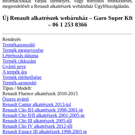
információkkal várjuk személyes, vagy telefonos érdeklődését,
megrendelését a Renault alkatrészek webáruház Ügyfélszolgálatán.
Új Renault alkatrészek webáruház – Garo Super Kft
– 06 1 253 8366
Rendezés
Termékazonosító
Termék megnevezése
Létrehozás dátuma
Termék cikkszám
Gyártó neve
A termék ára
Termék elérhetősége
Termék-azonosító
Típus / Modell:
Renault Fluence alkatrészek 2010-2015
Összes gyártó
Renault Captur alkatrészek 2013-tol
Renault Clio II/I alkatrészek 1998-2001-ig
Renault Clio II/II alkatrészek 2001-2005-ig
Renault Clio III alkatrészek 2005-től
Renault Clio IV alkatrészek 2012-től
Renault Espace III alkatrészek 1998-2003 ig