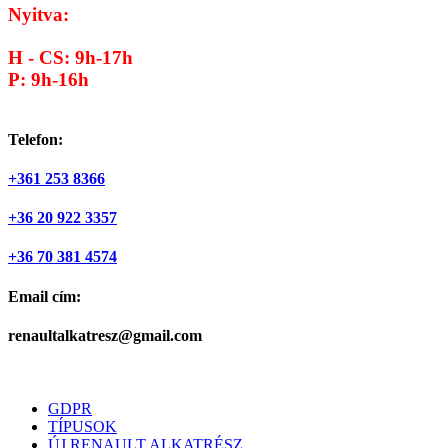
Nyitva:
H - CS: 9h-17h
P: 9h-16h
Telefon:
+361 253 8366
+36 20 922 3357
+36 70 381 4574
Email cím:
renaultalkatresz@gmail.com
GDPR
TÍPUSOK
ÚJ RENAULT ALKATRÉSZ