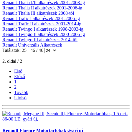
Renault Thalia I/II alkatrészek 2001-2008-ig
Renault Thalia II alkatrészek 2001-2006-ig
Renault Thalia III alkatrészek 2008-tól
Renault Trafic I alkatrészek 2001-2006-ig
Renault Trafic II alkatrészek 2001-2014-ig
Renault Twingo I alkatrészek 1998-2003-ig
Renault Twingo II alkatrészek 2000-2006-ig
Renault Twingo III alkatrészek 2014–től
Renault Univerzális Alkatrészek
Találatok: 25 - 46 / 46
2. oldal / 2
Első
Előző
1
2
Tovább
Utolsó
Renault Fluence Motortartóbak gyári új