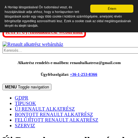
A Honlap látogatásával Ön tudomásul veszi, és
Értem
hozzájárulását adja ahhoz, hogy a honlapunkon tett
látogatások során egy vagy több cookie-t küldünk számítógépére, amely(ek) révén
böngészője egyedileg azonosítható lesz. Ezek a cookie csak az oldal meglátogatásának
tényét és idejét tárolják.
KATT: Új Autóalkatrész Webáruház
Alkatrész rendelés e-mailben: renaultalkatresz@gmail.com
Ügyfélszolgálat:
+36-1-253-8366
MENU
Toggle navigation
GDPR
TÍPUSOK
ÚJ RENAULT ALKATRÉSZ
BONTOTT RENAULT ALKATRÉSZ
FELÚJÍTOTT RENAULT ALKATRÉSZ
SZERVIZ