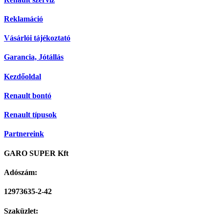
Reklamáció
Vásárlói tájékoztató
Garancia, Jótállás
Kezdőoldal
Renault bontó
Renault típusok
Partnereink
GARO SUPER Kft
Adószám:
12973635-2-42
Szaküzlet: