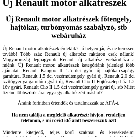
Új Renault motor alkatrészek
Új Renault motor alkatrészek főtengely,
hajtókar, turbónyomás szabályzó, stb
webáruház
Új Renault motor alkatrészek érdeklik? Jó helyen jár, és ne keressen
tovább! Több száz Renault új alkatrész raktáron csak nálunk!
Magyarország legnagyobb Renault új alkatrész webáruháza a
miénk. Új Renault motor, alkatrészek kategóriánk jelenlegi főbb
ajánlatai: Renault Kangoo II 1.5 dci gyári új hajtókarcsapágy
garnitúra, Renault 1.5 dci vezérműtengely gyári új, Renault 2.0 dci
izzítógyertya garnitúra gyári új, Renault Clio II Fojtószelep ház 1.2
16v gyári, Renault Clio II 1.5 dci vezérműtengely gyári új, stb Miért
fizetne többszörös árat egy-egy alkatrészért máshol?
Áraink forintban értendők és tartalmazzák az ÁFÁ-t.
Ha nem találja a megfelelő alkatrészt: hívjon, rendeljen
telefonon, s mi rövid idő alatt beszerezzük azt!
Mindenre kiterjedő, teljes körű szakmai és kereskedelmi