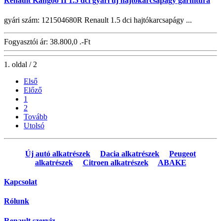
Renault Kangoo II 1.5 dci gyári új hajtókarcsapágy garnitúra
gyári szám: 121504680R Renault 1.5 dci hajtókarcsapágy ...
Fogyasztói ár:
38.800,0 .-Ft
1. oldal / 2
Első
Előző
1
2
Tovább
Utolsó
Új autó alkatrészek
Dacia alkatrészek
Peugeot
alkatrészek
Citroen alkatrészek
ABAKE
Kapcsolat
Rólunk
Renault szerviz