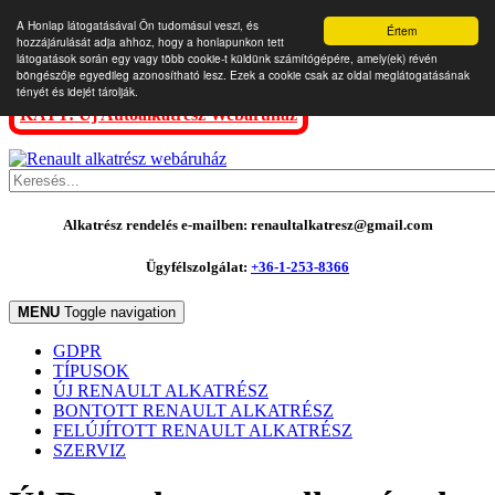
A Honlap látogatásával Ön tudomásul veszi, és
Értem
hozzájárulását adja ahhoz, hogy a honlapunkon tett
látogatások során egy vagy több cookie-t küldünk számítógépére, amely(ek) révén
böngészője egyedileg azonosítható lesz. Ezek a cookie csak az oldal meglátogatásának
tényét és idejét tárolják.
KATT: Új Autóalkatrész Webáruház
Alkatrész rendelés e-mailben: renaultalkatresz@gmail.com
Ügyfélszolgálat:
+36-1-253-8366
MENU
Toggle navigation
GDPR
TÍPUSOK
ÚJ RENAULT ALKATRÉSZ
BONTOTT RENAULT ALKATRÉSZ
FELÚJÍTOTT RENAULT ALKATRÉSZ
SZERVIZ