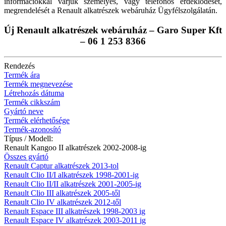
információkkal várjuk személyes, vagy telefonos érdeklődését,
megrendelését a Renault alkatrészek webáruház Ügyfélszolgálatán.
Új Renault alkatrészek webáruház – Garo Super Kft
– 06 1 253 8366
Rendezés
Termék ára
Termék megnevezése
Létrehozás dátuma
Termék cikkszám
Gyártó neve
Termék elérhetősége
Termék-azonosító
Típus / Modell:
Renault Kangoo II alkatrészek 2002-2008-ig
Összes gyártó
Renault Captur alkatrészek 2013-tol
Renault Clio II/I alkatrészek 1998-2001-ig
Renault Clio II/II alkatrészek 2001-2005-ig
Renault Clio III alkatrészek 2005-től
Renault Clio IV alkatrészek 2012-től
Renault Espace III alkatrészek 1998-2003 ig
Renault Espace IV alkatrészek 2003-2011 ig