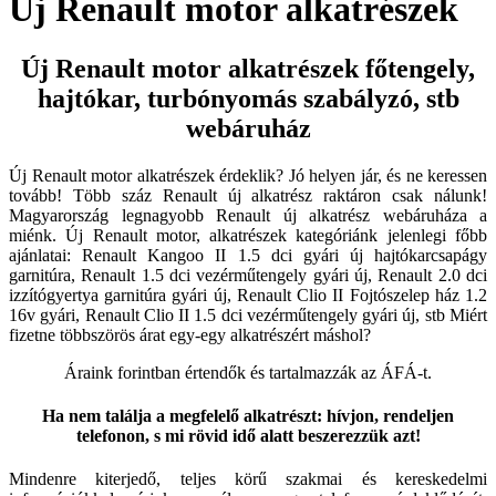
Új Renault motor alkatrészek
Új Renault motor alkatrészek főtengely,
hajtókar, turbónyomás szabályzó, stb
webáruház
Új Renault motor alkatrészek érdeklik? Jó helyen jár, és ne keressen
tovább! Több száz Renault új alkatrész raktáron csak nálunk!
Magyarország legnagyobb Renault új alkatrész webáruháza a
miénk. Új Renault motor, alkatrészek kategóriánk jelenlegi főbb
ajánlatai: Renault Kangoo II 1.5 dci gyári új hajtókarcsapágy
garnitúra, Renault 1.5 dci vezérműtengely gyári új, Renault 2.0 dci
izzítógyertya garnitúra gyári új, Renault Clio II Fojtószelep ház 1.2
16v gyári, Renault Clio II 1.5 dci vezérműtengely gyári új, stb Miért
fizetne többszörös árat egy-egy alkatrészért máshol?
Áraink forintban értendők és tartalmazzák az ÁFÁ-t.
Ha nem találja a megfelelő alkatrészt: hívjon, rendeljen
telefonon, s mi rövid idő alatt beszerezzük azt!
Mindenre kiterjedő, teljes körű szakmai és kereskedelmi