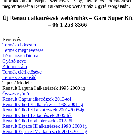
információkkal várjuk személyes, vagy telefonos érdeklődését,
megrendelését a Renault alkatrészek webáruház Ügyfélszolgálatán.
Új Renault alkatrészek webáruház – Garo Super Kft
– 06 1 253 8366
Rendezés
Termék cikkszám
Termék megnevezése
Létrehozás dátuma
Gyártó neve
A termék ára
Termék elérhetősége
Termék-azonosító
Típus / Modell:
Renault Laguna I alkatrészek 1995-2000-ig
Összes gyártó
Renault Captur alkatrészek 2013-tol
Renault Clio II/I alkatrészek 1998-2001-ig
Renault Clio II/II alkatrészek 2001-2005-ig
Renault Clio III alkatrészek 2005-től
Renault Clio IV alkatrészek 2012-től
Renault Espace III alkatrészek 1998-2003 ig
Renault Espace IV alkatrészek 2003-2011 ig