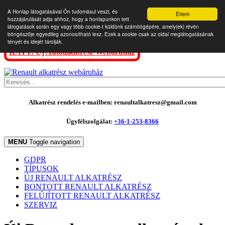
A Honlap látogatásával Ön tudomásul veszi, és
Értem
hozzájárulását adja ahhoz, hogy a honlapunkon tett
látogatások során egy vagy több cookie-t küldünk számítógépére, amely(ek) révén
böngészője egyedileg azonosítható lesz. Ezek a cookie csak az oldal meglátogatásának
tényét és idejét tárolják.
KATT: Új Autóalkatrész Webáruház
Alkatrész rendelés e-mailben: renaultalkatresz@gmail.com
Ügyfélszolgálat:
+36-1-253-8366
MENU
Toggle navigation
GDPR
TÍPUSOK
ÚJ RENAULT ALKATRÉSZ
BONTOTT RENAULT ALKATRÉSZ
FELÚJÍTOTT RENAULT ALKATRÉSZ
SZERVIZ