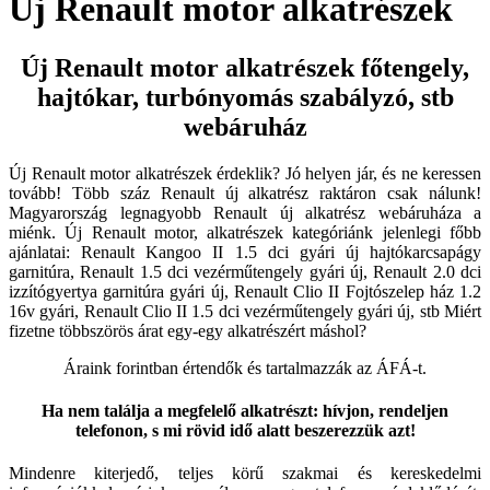
Új Renault motor alkatrészek
Új Renault motor alkatrészek főtengely,
hajtókar, turbónyomás szabályzó, stb
webáruház
Új Renault motor alkatrészek érdeklik? Jó helyen jár, és ne keressen
tovább! Több száz Renault új alkatrész raktáron csak nálunk!
Magyarország legnagyobb Renault új alkatrész webáruháza a
miénk. Új Renault motor, alkatrészek kategóriánk jelenlegi főbb
ajánlatai: Renault Kangoo II 1.5 dci gyári új hajtókarcsapágy
garnitúra, Renault 1.5 dci vezérműtengely gyári új, Renault 2.0 dci
izzítógyertya garnitúra gyári új, Renault Clio II Fojtószelep ház 1.2
16v gyári, Renault Clio II 1.5 dci vezérműtengely gyári új, stb Miért
fizetne többszörös árat egy-egy alkatrészért máshol?
Áraink forintban értendők és tartalmazzák az ÁFÁ-t.
Ha nem találja a megfelelő alkatrészt: hívjon, rendeljen
telefonon, s mi rövid idő alatt beszerezzük azt!
Mindenre kiterjedő, teljes körű szakmai és kereskedelmi