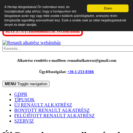
A Honlap látogatásával Ön tudomásul veszi, és
Értem
hozzájárulását adja ahhoz, hogy a honlapunkon tett
látogatások során egy vagy több cookie-t küldünk számítógépére, amely(ek) révén
böngészője egyedileg azonosítható lesz. Ezek a cookie csak az oldal meglátogatásának
tényét és idejét tárolják.
KATT: Új Autóalkatrész Webáruház
Alkatrész rendelés e-mailben: renaultalkatresz@gmail.com
Ügyfélszolgálat:
+36-1-253-8366
MENU
Toggle navigation
GDPR
TÍPUSOK
ÚJ RENAULT ALKATRÉSZ
BONTOTT RENAULT ALKATRÉSZ
FELÚJÍTOTT RENAULT ALKATRÉSZ
SZERVIZ