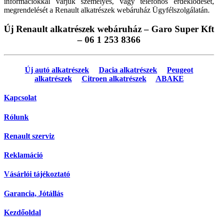
információkkal várjuk személyes, vagy telefonos érdeklődését,
megrendelését a Renault alkatrészek webáruház Ügyfélszolgálatán.
Új Renault alkatrészek webáruház – Garo Super Kft
– 06 1 253 8366
Új autó alkatrészek
Dacia alkatrészek
Peugeot
alkatrészek
Citroen alkatrészek
ABAKE
Kapcsolat
Rólunk
Renault szerviz
Reklamáció
Vásárlói tájékoztató
Garancia, Jótállás
Kezdőoldal