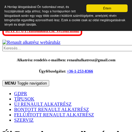
A Honlap látogatásával Ön tudomásul veszi, és
Értem
hozzájárulását adja ahhoz, hogy a honlapunkon tett
látogatások során egy vagy több cookie-t küldünk számítógépére, amely(ek) révén
böngészője egyedileg azonosítható lesz. Ezek a cookie csak az oldal meglátogatásának
tényét és idejét tárolják.
KATT: Új Autóalkatrész Webáruház
Alkatrész rendelés e-mailben: renaultalkatresz@gmail.com
Ügyfélszolgálat:
+36-1-253-8366
MENU
Toggle navigation
GDPR
TÍPUSOK
ÚJ RENAULT ALKATRÉSZ
BONTOTT RENAULT ALKATRÉSZ
FELÚJÍTOTT RENAULT ALKATRÉSZ
SZERVIZ