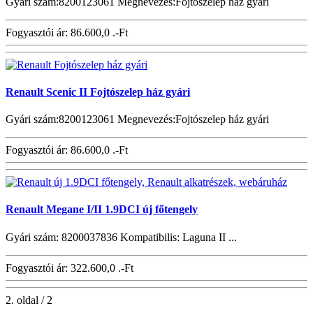
Gyári szám:8200123061 Megnevezés:Fojtószelep ház gyári
Fogyasztói ár:
86.600,0 .-Ft
Renault Scenic II Fojtószelep ház gyári
Gyári szám:8200123061 Megnevezés:Fojtószelep ház gyári
Fogyasztói ár:
86.600,0 .-Ft
Renault Megane I/II 1.9DCI új főtengely
Gyári szám: 8200037836 Kompatibilis: Laguna II ...
Fogyasztói ár:
322.600,0 .-Ft
2. oldal / 2