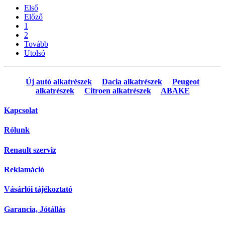
Első
Előző
1
2
Tovább
Utolsó
Új autó alkatrészek
Dacia alkatrészek
Peugeot
alkatrészek
Citroen alkatrészek
ABAKE
Kapcsolat
Rólunk
Renault szerviz
Reklamáció
Vásárlói tájékoztató
Garancia, Jótállás