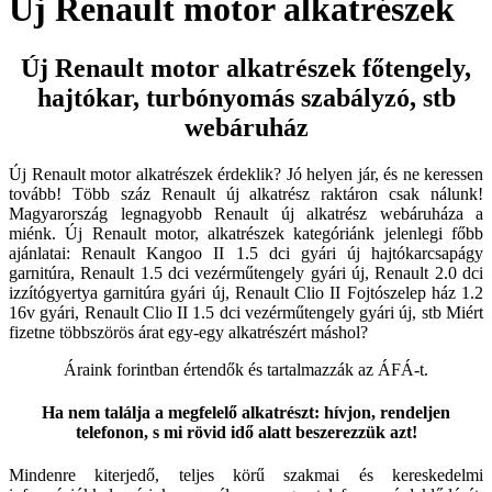
Új Renault motor alkatrészek
Új Renault motor alkatrészek főtengely,
hajtókar, turbónyomás szabályzó, stb
webáruház
Új Renault motor alkatrészek érdeklik? Jó helyen jár, és ne keressen
tovább! Több száz Renault új alkatrész raktáron csak nálunk!
Magyarország legnagyobb Renault új alkatrész webáruháza a
miénk. Új Renault motor, alkatrészek kategóriánk jelenlegi főbb
ajánlatai: Renault Kangoo II 1.5 dci gyári új hajtókarcsapágy
garnitúra, Renault 1.5 dci vezérműtengely gyári új, Renault 2.0 dci
izzítógyertya garnitúra gyári új, Renault Clio II Fojtószelep ház 1.2
16v gyári, Renault Clio II 1.5 dci vezérműtengely gyári új, stb Miért
fizetne többszörös árat egy-egy alkatrészért máshol?
Áraink forintban értendők és tartalmazzák az ÁFÁ-t.
Ha nem találja a megfelelő alkatrészt: hívjon, rendeljen
telefonon, s mi rövid idő alatt beszerezzük azt!
Mindenre kiterjedő, teljes körű szakmai és kereskedelmi