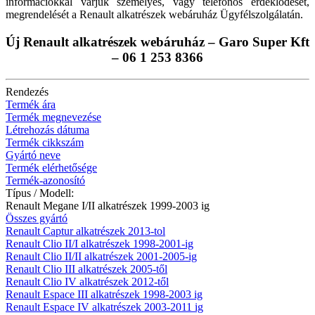
információkkal várjuk személyes, vagy telefonos érdeklődését,
megrendelését a Renault alkatrészek webáruház Ügyfélszolgálatán.
Új Renault alkatrészek webáruház – Garo Super Kft
– 06 1 253 8366
Rendezés
Termék ára
Termék megnevezése
Létrehozás dátuma
Termék cikkszám
Gyártó neve
Termék elérhetősége
Termék-azonosító
Típus / Modell:
Renault Megane I/II alkatrészek 1999-2003 ig
Összes gyártó
Renault Captur alkatrészek 2013-tol
Renault Clio II/I alkatrészek 1998-2001-ig
Renault Clio II/II alkatrészek 2001-2005-ig
Renault Clio III alkatrészek 2005-től
Renault Clio IV alkatrészek 2012-től
Renault Espace III alkatrészek 1998-2003 ig
Renault Espace IV alkatrészek 2003-2011 ig