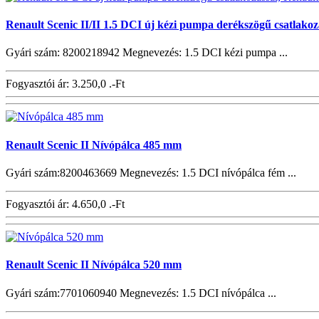
Renault Scenic II/II 1.5 DCI új kézi pumpa derékszögű csatlakoz
Gyári szám: 8200218942 Megnevezés: 1.5 DCI kézi pumpa ...
Fogyasztói ár:
3.250,0 .-Ft
Renault Scenic II Nívópálca 485 mm
Gyári szám:8200463669 Megnevezés: 1.5 DCI nívópálca fém ...
Fogyasztói ár:
4.650,0 .-Ft
Renault Scenic II Nívópálca 520 mm
Gyári szám:7701060940 Megnevezés: 1.5 DCI nívópálca ...