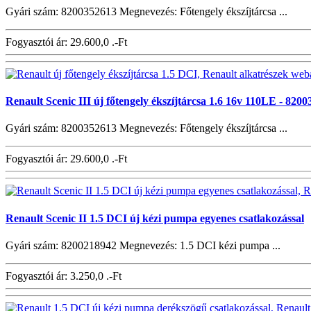
Gyári szám: 8200352613 Megnevezés: Főtengely ékszíjtárcsa ...
Fogyasztói ár:
29.600,0 .-Ft
Renault Scenic III új főtengely ékszíjtárcsa 1.6 16v 110LE - 820
Gyári szám: 8200352613 Megnevezés: Főtengely ékszíjtárcsa ...
Fogyasztói ár:
29.600,0 .-Ft
Renault Scenic II 1.5 DCI új kézi pumpa egyenes csatlakozással
Gyári szám: 8200218942 Megnevezés: 1.5 DCI kézi pumpa ...
Fogyasztói ár:
3.250,0 .-Ft