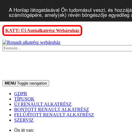
A Honlap látogatásával Ön tudomásul veszi, és hozzájár
számítógépére, amely(ek) révén böngészője egyedileg az
KATT: Új Autóalkatrész Webáruház
MENU
Toggle navigation
GDPR
TÍPUSOK
ÚJ RENAULT ALKATRÉSZ
BONTOTT RENAULT ALKATRÉSZ
FELÚJÍTOTT RENAULT ALKATRÉSZ
SZERVIZ
Ön itt van: