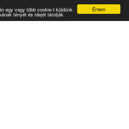
Értem
án egy vagy több cookie-t küldünk
nak tényét és idejét tárolják.