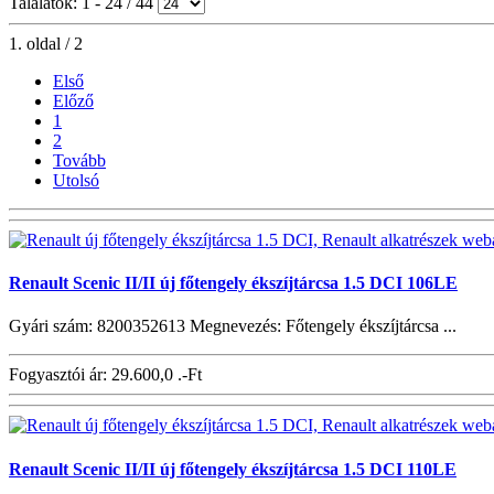
Találatok: 1 - 24 / 44
1. oldal / 2
Első
Előző
1
2
Tovább
Utolsó
Renault Scenic II/II új főtengely ékszíjtárcsa 1.5 DCI 106LE
Gyári szám: 8200352613 Megnevezés: Főtengely ékszíjtárcsa ...
Fogyasztói ár:
29.600,0 .-Ft
Renault Scenic II/II új főtengely ékszíjtárcsa 1.5 DCI 110LE