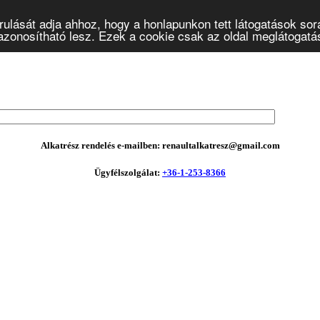
ulását adja ahhoz, hogy a honlapunkon tett látogatások sor
onosítható lesz. Ezek a cookie csak az oldal meglátogatásá
Alkatrész rendelés e-mailben: renaultalkatresz@gmail.com
Ügyfélszolgálat:
+36-1-253-8366