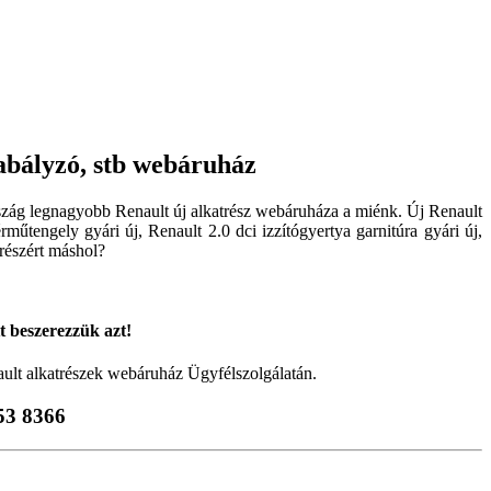
abályzó, stb webáruház
rszág legnagyobb Renault új alkatrész webáruháza a miénk. Új Renault
rműtengely gyári új, Renault 2.0 dci izzítógyertya garnitúra gyári új,
trészért máshol?
tt beszerezzük azt!
ault alkatrészek webáruház Ügyfélszolgálatán.
53 8366