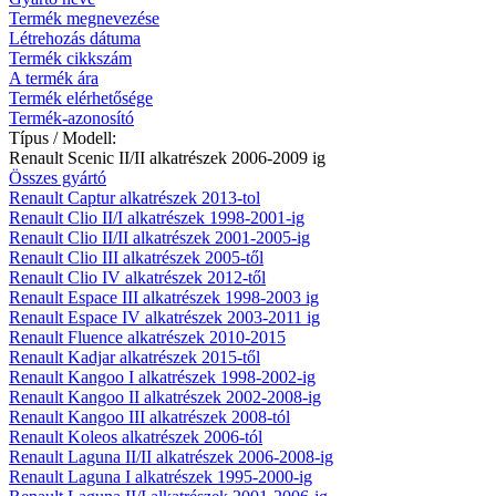
Termék megnevezése
Létrehozás dátuma
Termék cikkszám
A termék ára
Termék elérhetősége
Termék-azonosító
Típus / Modell:
Renault Scenic II/II alkatrészek 2006-2009 ig
Összes gyártó
Renault Captur alkatrészek 2013-tol
Renault Clio II/I alkatrészek 1998-2001-ig
Renault Clio II/II alkatrészek 2001-2005-ig
Renault Clio III alkatrészek 2005-től
Renault Clio IV alkatrészek 2012-től
Renault Espace III alkatrészek 1998-2003 ig
Renault Espace IV alkatrészek 2003-2011 ig
Renault Fluence alkatrészek 2010-2015
Renault Kadjar alkatrészek 2015-től
Renault Kangoo I alkatrészek 1998-2002-ig
Renault Kangoo II alkatrészek 2002-2008-ig
Renault Kangoo III alkatrészek 2008-tól
Renault Koleos alkatrészek 2006-tól
Renault Laguna II/II alkatrészek 2006-2008-ig
Renault Laguna I alkatrészek 1995-2000-ig