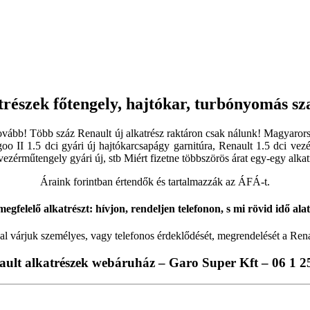
trészek főtengely, hajtókar, turbónyomás sz
n tovább! Több száz Renault új alkatrész raktáron csak nálunk! Magyaro
oo II 1.5 dci gyári új hajtókarcsapágy garnitúra, Renault 1.5 dci vezé
 vezérműtengely gyári új, stb Miért fizetne többszörös árat egy-egy alka
Áraink forintban értendők és tartalmazzák az ÁFÁ-t.
egfelelő alkatrészt: hívjon, rendeljen telefonon, s mi rövid idő ala
al várjuk személyes, vagy telefonos érdeklődését, megrendelését a Ren
ault alkatrészek webáruház – Garo Super Kft – 06 1 2