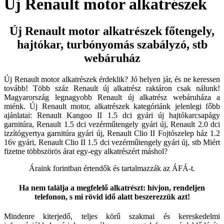
Új Renault motor alkatrészek
Új Renault motor alkatrészek főtengely,
hajtókar, turbónyomás szabályzó, stb
webáruház
Új Renault motor alkatrészek érdeklik? Jó helyen jár, és ne keressen
tovább! Több száz Renault új alkatrész raktáron csak nálunk!
Magyarország legnagyobb Renault új alkatrész webáruháza a
miénk. Új Renault motor, alkatrészek kategóriánk jelenlegi főbb
ajánlatai: Renault Kangoo II 1.5 dci gyári új hajtókarcsapágy
garnitúra, Renault 1.5 dci vezérműtengely gyári új, Renault 2.0 dci
izzítógyertya garnitúra gyári új, Renault Clio II Fojtószelep ház 1.2
16v gyári, Renault Clio II 1.5 dci vezérműtengely gyári új, stb Miért
fizetne többszörös árat egy-egy alkatrészért máshol?
Áraink forintban értendők és tartalmazzák az ÁFÁ-t.
Ha nem találja a megfelelő alkatrészt: hívjon, rendeljen
telefonon, s mi rövid idő alatt beszerezzük azt!
Mindenre kiterjedő, teljes körű szakmai és kereskedelmi