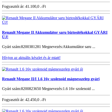
Fogyasztói ár:
41.100,0 .-Ft
Renault Megane II Akkumulátor saru biztosítékokkal GYÁRI
ÚJ!
Gyári szám:8200381281 Megnevezés:Akkumulátor saru ...
Hívjon az aktuális készlet és ár miatt!
Renault Megane II/I 1.6 16v szolenoid mágnesszelep gyári
Gyári szám:8200823650 Megnevezés:1.6 16v szolenoid ...
Fogyasztói ár:
42.450,0 .-Ft