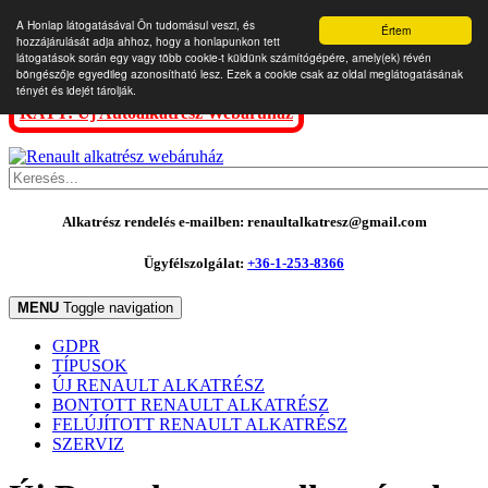
A Honlap látogatásával Ön tudomásul veszi, és
Értem
hozzájárulását adja ahhoz, hogy a honlapunkon tett
látogatások során egy vagy több cookie-t küldünk számítógépére, amely(ek) révén
böngészője egyedileg azonosítható lesz. Ezek a cookie csak az oldal meglátogatásának
tényét és idejét tárolják.
KATT: Új Autóalkatrész Webáruház
Alkatrész rendelés e-mailben: renaultalkatresz@gmail.com
Ügyfélszolgálat:
+36-1-253-8366
MENU
Toggle navigation
GDPR
TÍPUSOK
ÚJ RENAULT ALKATRÉSZ
BONTOTT RENAULT ALKATRÉSZ
FELÚJÍTOTT RENAULT ALKATRÉSZ
SZERVIZ