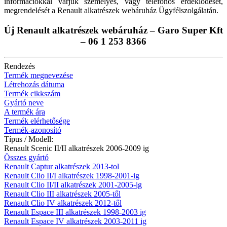
információkkal várjuk személyes, vagy telefonos érdeklődését,
megrendelését a Renault alkatrészek webáruház Ügyfélszolgálatán.
Új Renault alkatrészek webáruház – Garo Super Kft
– 06 1 253 8366
Rendezés
Termék megnevezése
Létrehozás dátuma
Termék cikkszám
Gyártó neve
A termék ára
Termék elérhetősége
Termék-azonosító
Típus / Modell:
Renault Scenic II/II alkatrészek 2006-2009 ig
Összes gyártó
Renault Captur alkatrészek 2013-tol
Renault Clio II/I alkatrészek 1998-2001-ig
Renault Clio II/II alkatrészek 2001-2005-ig
Renault Clio III alkatrészek 2005-től
Renault Clio IV alkatrészek 2012-től
Renault Espace III alkatrészek 1998-2003 ig
Renault Espace IV alkatrészek 2003-2011 ig