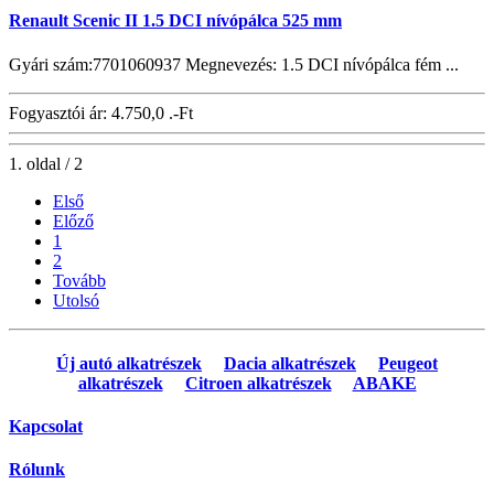
Renault Scenic II 1.5 DCI nívópálca 525 mm
Gyári szám:7701060937 Megnevezés: 1.5 DCI nívópálca fém ...
Fogyasztói ár:
4.750,0 .-Ft
1. oldal / 2
Első
Előző
1
2
Tovább
Utolsó
Új autó alkatrészek
Dacia alkatrészek
Peugeot
alkatrészek
Citroen alkatrészek
ABAKE
Kapcsolat
Rólunk