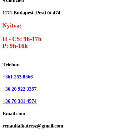
Szaküzlet:
1171 Budapest, Pesti út 474
Nyitva:
H - CS: 9h-17h
P: 9h-16h
Telefon:
+361 253 8366
+36 20 922 3357
+36 70 381 4574
Email cím:
renaultalkatresz@gmail.com