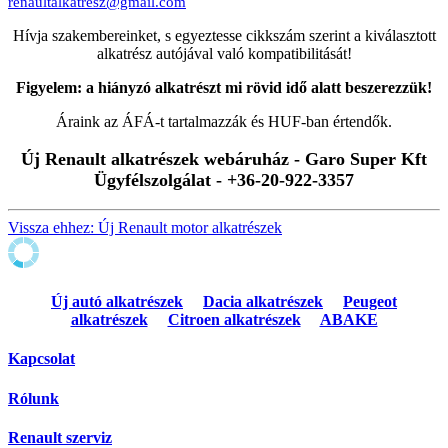
renaultalkatresz@gmail.com
Hívja szakembereinket, s egyeztesse cikkszám szerint a kiválasztott
alkatrész autójával való kompatibilitását!
Figyelem: a hiányzó alkatrészt mi rövid idő alatt beszerezzük!
Áraink az ÁFÁ-t tartalmazzák és HUF-ban értendők.
Új Renault alkatrészek webáruház - Garo Super Kft
Ügyfélszolgálat - +36-20-922-3357
Vissza ehhez: Új Renault motor alkatrészek
Új autó alkatrészek
Dacia alkatrészek
Peugeot
alkatrészek
Citroen alkatrészek
ABAKE
Kapcsolat
Rólunk
Renault szerviz