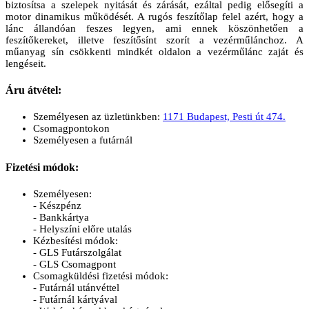
biztosítsa a szelepek nyitását és zárását, ezáltal pedig elősegíti a
motor dinamikus működését. A rugós feszítőlap felel azért, hogy a
lánc állandóan feszes legyen, ami ennek köszönhetően a
feszítőkereket, illetve feszítősínt szorít a vezérműlánchoz. A
műanyag sín csökkenti mindkét oldalon a vezérműlánc zaját és
lengéseit.
Áru átvétel:
Személyesen az üzletünkben:
1171 Budapest, Pesti út 474.
Csomagpontokon
Személyesen a futárnál
Fizetési módok:
Személyesen:
- Készpénz
- Bankkártya
- Helyszíni előre utalás
Kézbesítési módok:
- GLS Futárszolgálat
- GLS Csomagpont
Csomagküldési fizetési módok:
- Futárnál utánvéttel
- Futárnál kártyával