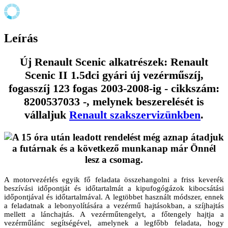
Leírás
Új Renault Scenic alkatrészek: Renault
Scenic II 1.5dci gyári új vezérműszíj,
fogasszíj 123 fogas 2003-2008-ig - cikkszám:
8200537033 -, melynek beszerelését is
vállaljuk
Renault szakszervizünkben
.
A motorvezérlés egyik fő feladata összehangolni a friss keverék
beszívási időpontját és időtartalmát a kipufogógázok kibocsátási
időpontjával és időtartalmával. A legtöbbet használt módszer, ennek
a feladatnak a lebonyolítására a vezérmű hajtásokban, a szíjhajtás
mellett a lánchajtás. A vezérműtengelyt, a főtengely hajtja a
vezérműlánc segítségével, amelynek a legfőbb feladata, hogy