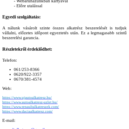
- Webáruházunkban kártyával
- Előre utalással
Egyedi szolgáltatás:
A nálunk vásárolt szinte összes alkatrész beszerelését is tudjuk
vállalni, előzetes időpont egyeztetés után. Ez a legmagasabb szintű
beszerelési garancia.
Részletekről érdeklődhet:
Telefon:
061/253-8366
0620/922-3357
0670/381-4574
Web:
https://www.ujautoalkatresz.hu/
https://www.autoalkatresz-uzlet.hu/
https://www.renaultalkatreszek.com/
https://www.daciaalkatresz.com/
E-mail: