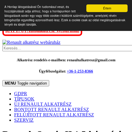
A Honlap látogatásával Ön tudomásul veszi, és
Értem
hozzájárulását adja ahhoz, hogy a honlapunkon tett
látogatások során egy vagy több cookie-t küldünk számítógépére, amely(ek) révén
böngészője egyedileg azonosítható lesz. Ezek a cookie csak az oldal meglátogatásának
tényét és idejét tárolják.
KATT: Új Autóalkatrész Webáruház
Alkatrész rendelés e-mailben: renaultalkatresz@gmail.com
Ügyfélszolgálat:
+36-1-253-8366
MENU
Toggle navigation
GDPR
TÍPUSOK
ÚJ RENAULT ALKATRÉSZ
BONTOTT RENAULT ALKATRÉSZ
FELÚJÍTOTT RENAULT ALKATRÉSZ
SZERVIZ