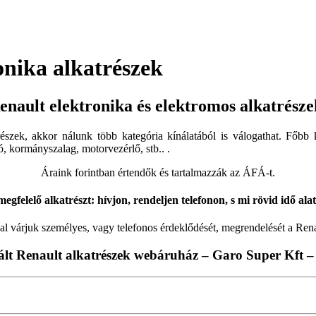
onika alkatrészek
enault elektronika és elektromos alkatrész
észek, akkor nálunk több kategória kínálatából is válogathat. Főbb 
ó, kormányszalag, motorvezérlő, stb.. .
Áraink forintban értendők és tartalmazzák az ÁFÁ-t.
egfelelő alkatrészt: hívjon, rendeljen telefonon, s mi rövid idő ala
al várjuk személyes, vagy telefonos érdeklődését, megrendelését a Ren
ált Renault alkatrészek webáruház – Garo Super Kft –