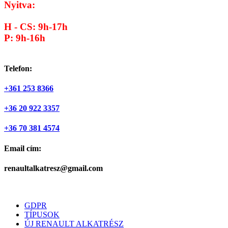
Nyitva:
H - CS: 9h-17h
P: 9h-16h
Telefon:
+361 253 8366
+36 20 922 3357
+36 70 381 4574
Email cím:
renaultalkatresz@gmail.com
GDPR
TÍPUSOK
ÚJ RENAULT ALKATRÉSZ