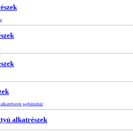
részek
észek
észek
zek
tyú alkatrészek