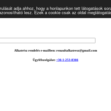
ulását adja ahhoz, hogy a honlapunkon tett látogatások sor
onosítható lesz. Ezek a cookie csak az oldal meglátogatásá
Alkatrész rendelés e-mailben: renaultalkatresz@gmail.com
Ügyfélszolgálat:
+36-1-253-8366