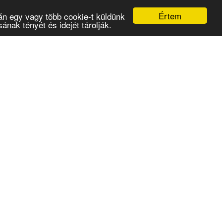
Értem
án egy vagy több cookie-t küldünk
nak tényét és idejét tárolják.