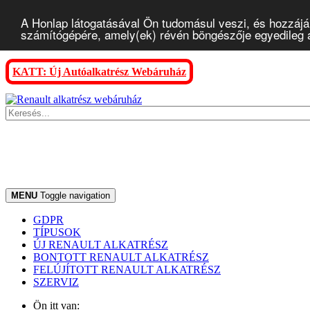
A Honlap látogatásával Ön tudomásul veszi, és hozzájár
számítógépére, amely(ek) révén böngészője egyedileg az
KATT: Új Autóalkatrész Webáruház
MENU
Toggle navigation
GDPR
TÍPUSOK
ÚJ RENAULT ALKATRÉSZ
BONTOTT RENAULT ALKATRÉSZ
FELÚJÍTOTT RENAULT ALKATRÉSZ
SZERVIZ
Ön itt van: