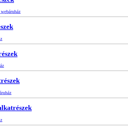
észek
részek
trészek
alkatrészek