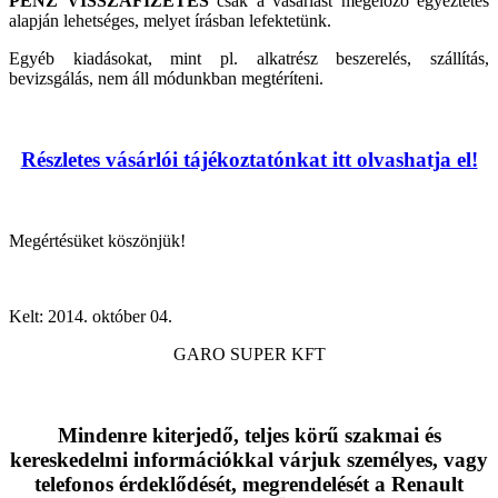
PÉNZ VISSZAFIZETÉS
csak a vásárlást megelőző egyeztetés
alapján lehetséges, melyet írásban lefektetünk.
Egyéb kiadásokat, mint pl. alkatrész beszerelés, szállítás,
bevizsgálás, nem áll módunkban megtéríteni.
Részletes vásárlói tájékoztatónkat itt olvashatja el!
Megértésüket köszönjük!
Kelt: 2014. október 04.
GARO SUPER KFT
Mindenre kiterjedő, teljes körű szakmai és
kereskedelmi információkkal várjuk személyes, vagy
telefonos érdeklődését, megrendelését a Renault