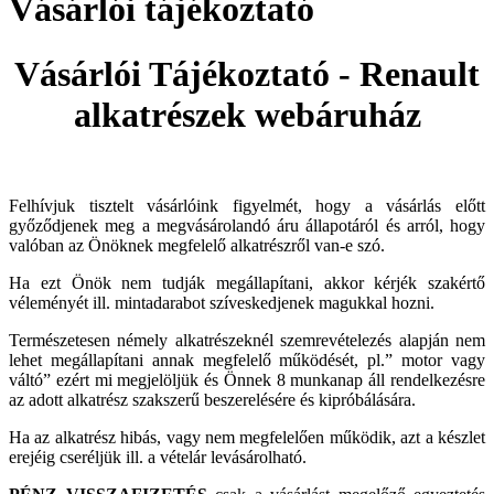
Vásárlói tájékoztató
Vásárlói Tájékoztató - Renault
alkatrészek webáruház
Felhívjuk tisztelt vásárlóink figyelmét, hogy a vásárlás előtt
győződjenek meg a megvásárolandó áru állapotáról és arról, hogy
valóban az Önöknek megfelelő alkatrészről van-e szó.
Ha ezt Önök nem tudják megállapítani, akkor kérjék szakértő
véleményét ill. mintadarabot szíveskedjenek magukkal hozni.
Természetesen némely alkatrészeknél szemrevételezés alapján nem
lehet megállapítani annak megfelelő működését, pl.” motor vagy
váltó” ezért mi megjelöljük és Önnek 8 munkanap áll rendelkezésre
az adott alkatrész szakszerű beszerelésére és kipróbálására.
Ha az alkatrész hibás, vagy nem megfelelően működik, azt a készlet
erejéig cseréljük ill. a vételár levásárolható.