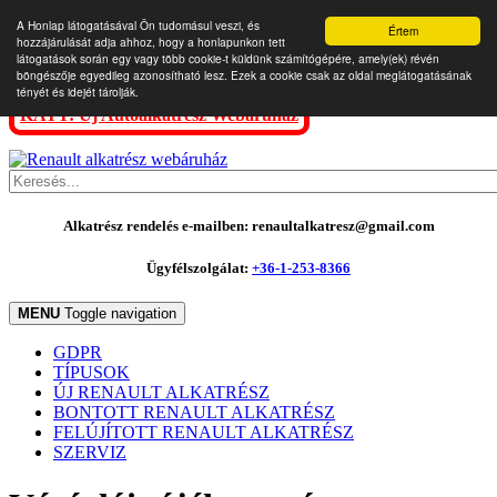
A Honlap látogatásával Ön tudomásul veszi, és
Értem
hozzájárulását adja ahhoz, hogy a honlapunkon tett
látogatások során egy vagy több cookie-t küldünk számítógépére, amely(ek) révén
böngészője egyedileg azonosítható lesz. Ezek a cookie csak az oldal meglátogatásának
tényét és idejét tárolják.
KATT: Új Autóalkatrész Webáruház
Alkatrész rendelés e-mailben: renaultalkatresz@gmail.com
Ügyfélszolgálat:
+36-1-253-8366
MENU
Toggle navigation
GDPR
TÍPUSOK
ÚJ RENAULT ALKATRÉSZ
BONTOTT RENAULT ALKATRÉSZ
FELÚJÍTOTT RENAULT ALKATRÉSZ
SZERVIZ