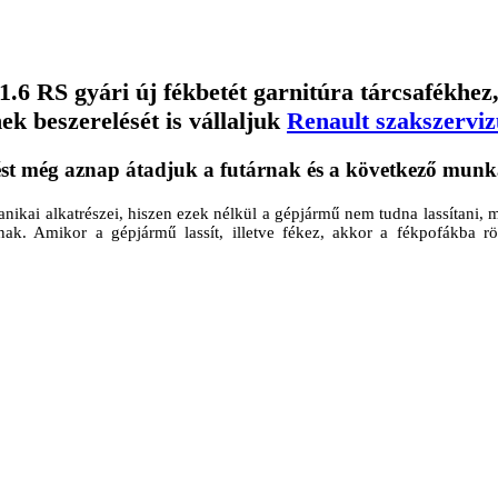
1.6 RS gyári új fékbetét garnitúra tárcsafékhez
ek beszerelését is vállaljuk
Renault szakszervi
ikai alkatrészei, hiszen ezek nélkül a gépjármű nem tudna lassítani, m
ak. Amikor a gépjármű lassít, illetve fékez, akkor a fékpofákba r