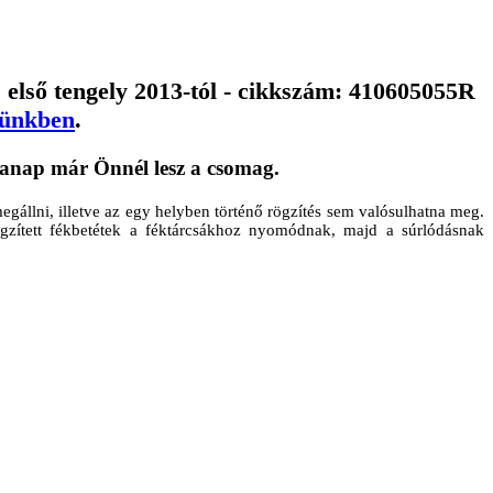
, első tengely 2013-tól - cikkszám: 410605055R
zünkben
.
egállni, illetve az egy helyben történő rögzítés sem valósulhatna meg.
ögzített fékbetétek a féktárcsákhoz nyomódnak, majd a súrlódásnak