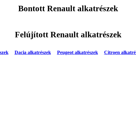
Bontott Renault alkatrészek
Felújított Renault alkatrészek
szek
Dacia alkatrészek
Peugeot alkatrészek
Citroen alkatré