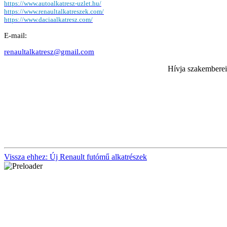
https://www.autoalkatresz-uzlet.hu/
https://www.renaultalkatreszek.com/
https://www.daciaalkatresz.com/
E-mail:
renaultalkatresz@gmail.com
Hívja szakemberein
Vissza ehhez: Új Renault futómű alkatrészek