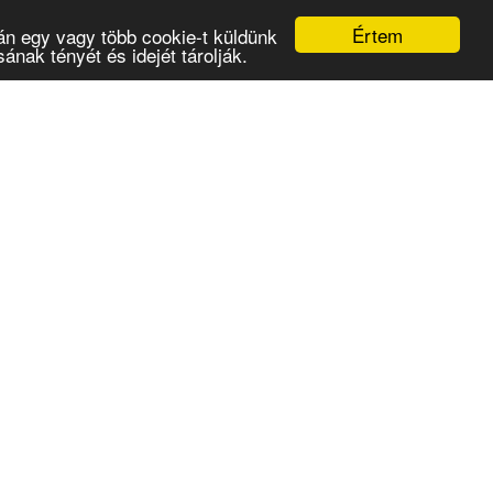
Értem
án egy vagy több cookie-t küldünk
nak tényét és idejét tárolják.