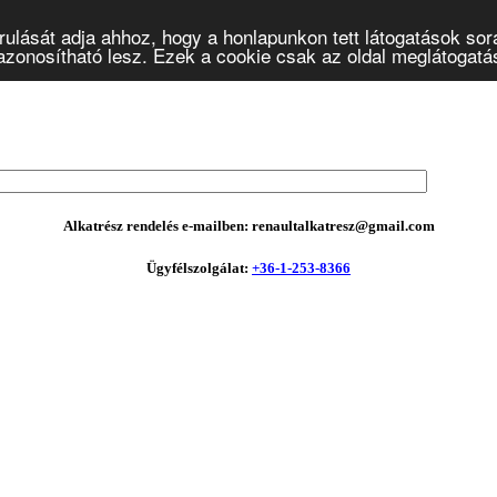
ulását adja ahhoz, hogy a honlapunkon tett látogatások sor
onosítható lesz. Ezek a cookie csak az oldal meglátogatásá
Alkatrész rendelés e-mailben: renaultalkatresz@gmail.com
Ügyfélszolgálat:
+36-1-253-8366