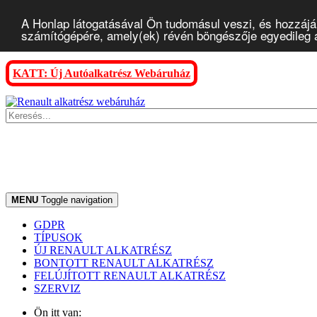
A Honlap látogatásával Ön tudomásul veszi, és hozzájár
számítógépére, amely(ek) révén böngészője egyedileg az
KATT: Új Autóalkatrész Webáruház
MENU
Toggle navigation
GDPR
TÍPUSOK
ÚJ RENAULT ALKATRÉSZ
BONTOTT RENAULT ALKATRÉSZ
FELÚJÍTOTT RENAULT ALKATRÉSZ
SZERVIZ
Ön itt van: