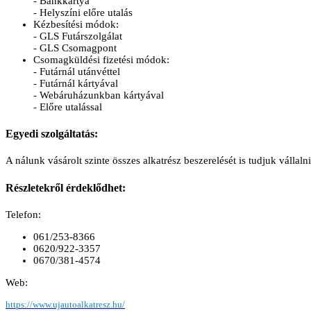
- Bankkártya
- Helyszíni előre utalás
Kézbesítési módok:
- GLS Futárszolgálat
- GLS Csomagpont
Csomagküldési fizetési módok:
- Futárnál utánvéttel
- Futárnál kártyával
- Webáruházunkban kártyával
- Előre utalással
Egyedi szolgáltatás:
A nálunk vásárolt szinte összes alkatrész beszerelését is tudjuk vállal
Részletekről érdeklődhet:
Telefon:
061/253-8366
0620/922-3357
0670/381-4574
Web:
https://www.ujautoalkatresz.hu/