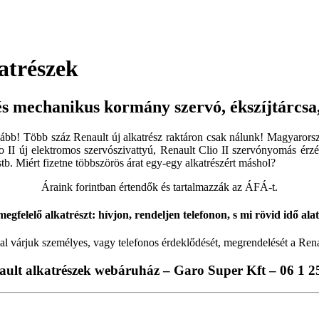
atrészek
és mechanikus kormány szervó, ékszíjtárcsa
ovább! Több száz Renault új alkatrész raktáron csak nálunk! Magyaror
o II új elektromos szervószivattyú, Renault Clio II szervónyomás ér
tb. Miért fizetne többszörös árat egy-egy alkatrészért máshol?
Áraink forintban értendők és tartalmazzák az ÁFÁ-t.
egfelelő alkatrészt: hívjon, rendeljen telefonon, s mi rövid idő ala
al várjuk személyes, vagy telefonos érdeklődését, megrendelését a Ren
ault alkatrészek webáruház – Garo Super Kft – 06 1 2