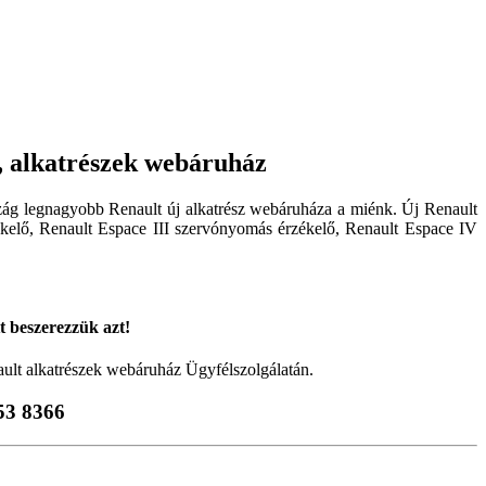
, alkatrészek webáruház
szág legnagyobb Renault új alkatrész webáruháza a miénk. Új Renault
zékelő, Renault Espace III szervónyomás érzékelő, Renault Espace IV
tt beszerezzük azt!
ault alkatrészek webáruház Ügyfélszolgálatán.
53 8366