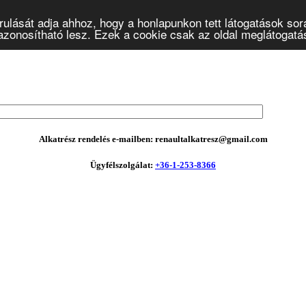
ulását adja ahhoz, hogy a honlapunkon tett látogatások sor
onosítható lesz. Ezek a cookie csak az oldal meglátogatásá
Alkatrész rendelés e-mailben: renaultalkatresz@gmail.com
Ügyfélszolgálat:
+36-1-253-8366