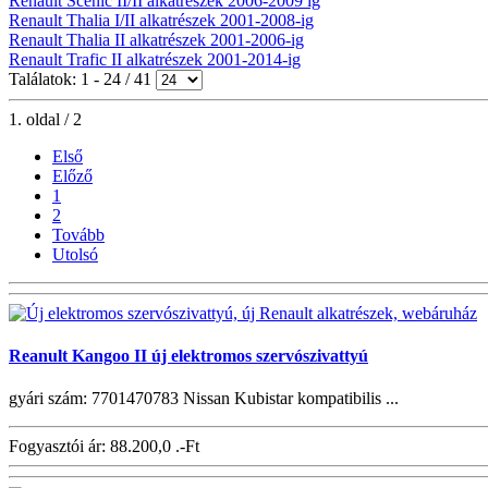
Renault Scenic II/II alkatrészek 2006-2009 ig
Renault Thalia I/II alkatrészek 2001-2008-ig
Renault Thalia II alkatrészek 2001-2006-ig
Renault Trafic II alkatrészek 2001-2014-ig
Találatok: 1 - 24 / 41
1. oldal / 2
Első
Előző
1
2
Tovább
Utolsó
Reanult Kangoo II új elektromos szervószivattyú
gyári szám: 7701470783 Nissan Kubistar kompatibilis ...
Fogyasztói ár:
88.200,0 .-Ft