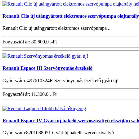
Renault Clio új utángyártott elektromos szervópumpa olajtartály
Renault Clio új utángyártott elektromos szervópumpa ...
Fogyasztói ár:
80.600,0 .-Ft
Renault Espace III Szervónyomás érzékelő
Gyári szám: 497610324R Szervónyomás érzékelő gyári új!
Fogyasztói ár:
11.300,0 .-Ft
Renault Espace IV Gyári új bakelit szervószivattyú ékszíjtárcsa
Gyári szám:8201088951 Gyári új bakelit szervószivattyú ...