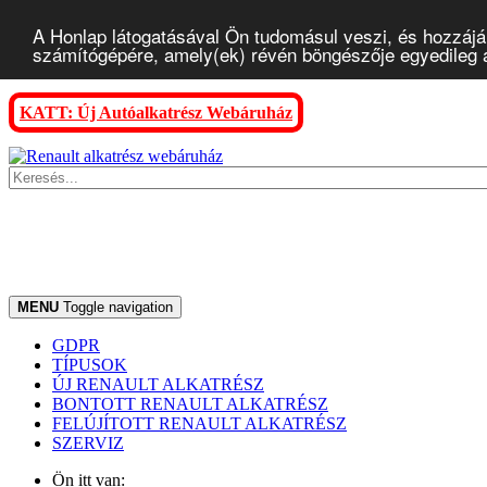
A Honlap látogatásával Ön tudomásul veszi, és hozzájár
számítógépére, amely(ek) révén böngészője egyedileg az
KATT: Új Autóalkatrész Webáruház
MENU
Toggle navigation
GDPR
TÍPUSOK
ÚJ RENAULT ALKATRÉSZ
BONTOTT RENAULT ALKATRÉSZ
FELÚJÍTOTT RENAULT ALKATRÉSZ
SZERVIZ
Ön itt van: