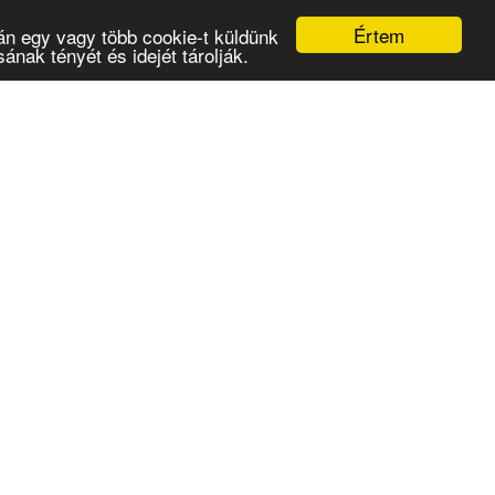
Értem
án egy vagy több cookie-t küldünk
nak tényét és idejét tárolják.