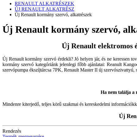
RENAULT ALKATRÉSZEK
ÚJ RENAULT ALKATRÉSZ
Új Renault kormány szervó, alkatrészek
Új Renault kormány szervó, alk
Új Renault elektromos 
Új Renault kormány szervó érdekli? Jó helyen jár, és ne keressen t
kormány szervó kategóriánk jelenlegi főbb ajánlatai: Reanult Kango
szervópumpa ékszíjtárcsa 7PK, Renault Master II új szervószivattyú, s
Ha nem találja a m
Mindenre kiterjedő, teljes körű szakmai és kereskedelmi információkk
Új Ren
Rendezés
Termék megnevezése