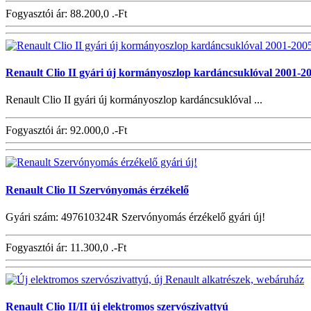
Fogyasztói ár:
88.200,0 .-Ft
Renault Clio II gyári új kormányoszlop kardáncsuklóval 2001-20
Renault Clio II gyári új kormányoszlop kardáncsuklóval ...
Fogyasztói ár:
92.000,0 .-Ft
Renault Clio II Szervónyomás érzékelő
Gyári szám: 497610324R Szervónyomás érzékelő gyári új!
Fogyasztói ár:
11.300,0 .-Ft
Renault Clio II/II új elektromos szervószivattyú