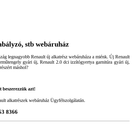
abályzó, stb webáruház
rszág legnagyobb Renault új alkatrész webáruháza a miénk. Új Renault
rműtengely gyári új, Renault 2.0 dci izzítógyertya garnitúra gyári új,
trészért máshol?
tt beszerezzük azt!
ault alkatrészek webáruház Ügyfélszolgálatán.
53 8366