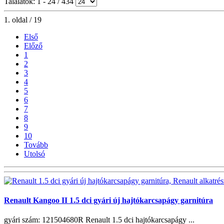
Találatok: 1 - 24 / 434
1. oldal / 19
Első
Előző
1
2
3
4
5
6
7
8
9
10
Tovább
Utolsó
Renault Kangoo II 1.5 dci gyári új hajtókarcsapágy garnitúra
gyári szám: 121504680R Renault 1.5 dci hajtókarcsapágy ...