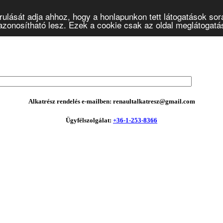
ulását adja ahhoz, hogy a honlapunkon tett látogatások sor
onosítható lesz. Ezek a cookie csak az oldal meglátogatásá
Alkatrész rendelés e-mailben: renaultalkatresz@gmail.com
Ügyfélszolgálat:
+36-1-253-8366