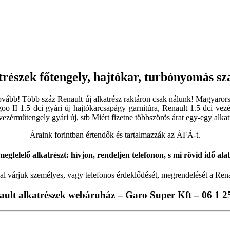
trészek főtengely, hajtókar, turbónyomás sz
n tovább! Több száz Renault új alkatrész raktáron csak nálunk! Magyaro
oo II 1.5 dci gyári új hajtókarcsapágy garnitúra, Renault 1.5 dci vezé
 vezérműtengely gyári új, stb Miért fizetne többszörös árat egy-egy alka
Áraink forintban értendők és tartalmazzák az ÁFÁ-t.
egfelelő alkatrészt: hívjon, rendeljen telefonon, s mi rövid idő ala
al várjuk személyes, vagy telefonos érdeklődését, megrendelését a Ren
ault alkatrészek webáruház – Garo Super Kft – 06 1 2