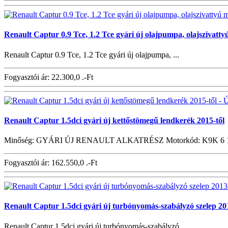
Renault Captur 0.9 Tce, 1.2 Tce gyári új olajpumpa, olajszivattyú
Renault Captur 0.9 Tce, 1.2 Tce gyári új olajpumpa, ...
Fogyasztói ár:
22.300,0 .-Ft
Renault Captur 1.5dci gyári új kettőstömegű lendkerék 2015-től
Minőség: GYÁRI ÚJ RENAULT ALKATRÉSZ Motorkód: K9K 6 1.
Fogyasztói ár:
162.550,0 .-Ft
Renault Captur 1.5dci gyári új turbónyomás-szabályzó szelep 20
Renault Captur 1.5dci gyári új turbónyomás-szabályzó ...