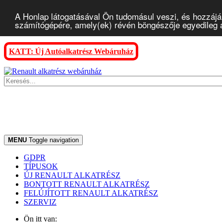
A Honlap látogatásával Ön tudomásul veszi, és hozzájár
számítógépére, amely(ek) révén böngészője egyedileg az
KATT: Új Autóalkatrész Webáruház
MENU
Toggle navigation
GDPR
TÍPUSOK
ÚJ RENAULT ALKATRÉSZ
BONTOTT RENAULT ALKATRÉSZ
FELÚJÍTOTT RENAULT ALKATRÉSZ
SZERVIZ
Ön itt van: