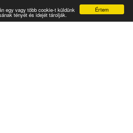
Értem
án egy vagy több cookie-t küldünk
nak tényét és idejét tárolják.