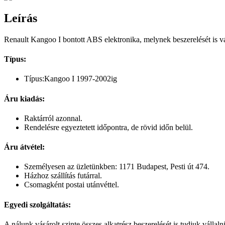
Leírás
Renault Kangoo I bontott ABS elektronika, melynek beszerelését is vá
Típus:
Típus:Kangoo I 1997-2002ig
Áru kiadás:
Raktárról azonnal.
Rendelésre egyeztetett időpontra, de rövid időn belül.
Áru átvétel:
Személyesen az üzletünkben: 1171 Budapest, Pesti út 474.
Házhoz szállítás futárral.
Csomagként postai utánvéttel.
Egyedi szolgáltatás:
A nálunk vásárolt szinte összes alkatrész beszerelését is tudjuk vállal