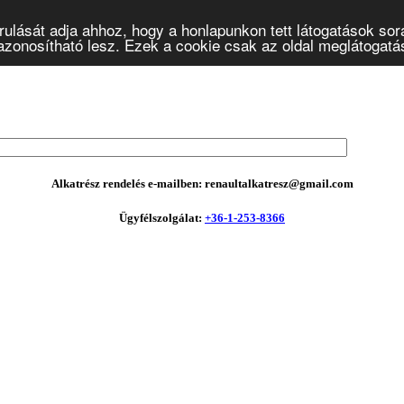
ulását adja ahhoz, hogy a honlapunkon tett látogatások sor
onosítható lesz. Ezek a cookie csak az oldal meglátogatásá
Alkatrész rendelés e-mailben: renaultalkatresz@gmail.com
Ügyfélszolgálat:
+36-1-253-8366