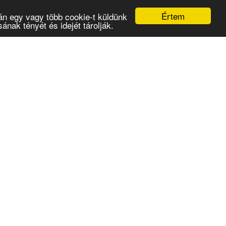
Értem
án egy vagy több cookie-t küldünk
nak tényét és idejét tárolják.