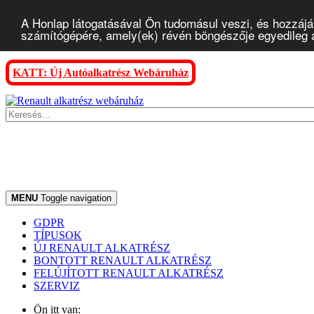
A Honlap látogatásával Ön tudomásul veszi, és hozzájár
számítógépére, amely(ek) révén böngészője egyedileg az
KATT: Új Autóalkatrész Webáruház
MENU
Toggle navigation
GDPR
TÍPUSOK
ÚJ RENAULT ALKATRÉSZ
BONTOTT RENAULT ALKATRÉSZ
FELÚJÍTOTT RENAULT ALKATRÉSZ
SZERVIZ
Ön itt van: