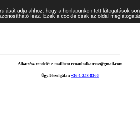
ulását adja ahhoz, hogy a honlapunkon tett látogatások sor
onosítható lesz. Ezek a cookie csak az oldal meglátogatásá
Alkatrész rendelés e-mailben: renaultalkatresz@gmail.com
Ügyfélszolgálat:
+36-1-253-8366