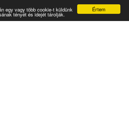
Értem
án egy vagy több cookie-t küldünk
nak tényét és idejét tárolják.