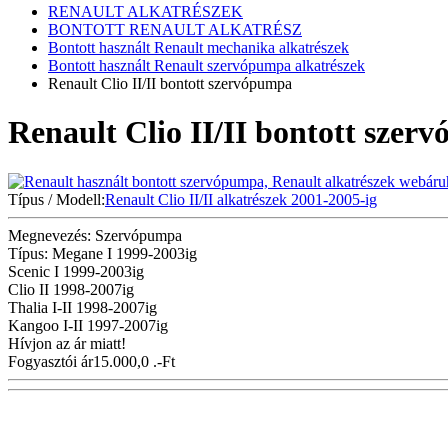
RENAULT ALKATRÉSZEK
BONTOTT RENAULT ALKATRÉSZ
Bontott használt Renault mechanika alkatrészek
Bontott használt Renault szervópumpa alkatrészek
Renault Clio II/II bontott szervópumpa
Renault Clio II/II bontott szer
Típus / Modell:
Renault Clio II/II alkatrészek 2001-2005-ig
Megnevezés: Szervópumpa
Típus: Megane I 1999-2003ig
Scenic I 1999-2003ig
Clio II 1998-2007ig
Thalia I-II 1998-2007ig
Kangoo I-II 1997-2007ig
Hívjon az ár miatt!
Fogyasztói ár
15.000,0 .-Ft