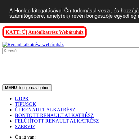
A Honlap látogatásával Ön tudomásul veszi, és hozzájár
számítógépére, amely(ek) révén böngészője egyedileg az
KATT: Új Autóalkatrész Webáruház
MENU
Toggle navigation
GDPR
TÍPUSOK
ÚJ RENAULT ALKATRÉSZ
BONTOTT RENAULT ALKATRÉSZ
FELÚJÍTOTT RENAULT ALKATRÉSZ
SZERVIZ
Ön itt van: