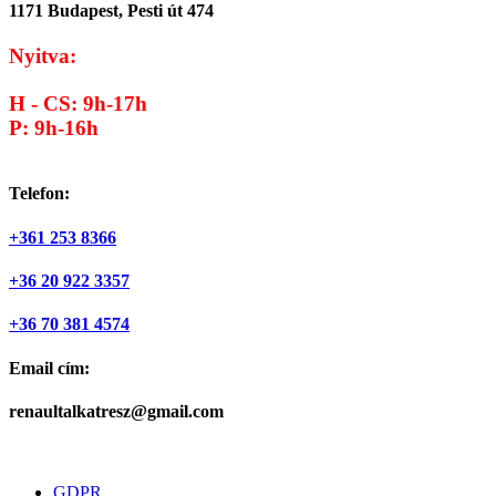
1171 Budapest, Pesti út 474
Nyitva:
H - CS: 9h-17h
P: 9h-16h
Telefon:
+361 253 8366
+36 20 922 3357
+36 70 381 4574
Email cím:
renaultalkatresz@gmail.com
GDPR