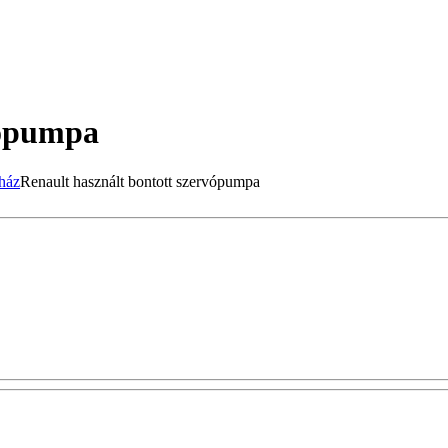
vópumpa
Renault használt bontott szervópumpa