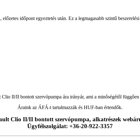
ni, előzetes időpont egyeztetés után. Ez a legmagasabb szintű beszerelési
 Clio II/II bontott szervópumpa ára irányár, ami a minőségétől függően 
Áraink az ÁFÁ-t tartalmazzák és HUF-ban értendők.
ult Clio II/II bontott szervópumpa, alkatrészek webá
Ügyfélszolgálat: +36-20-922-3357