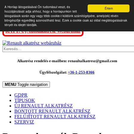
A Honlap látogatásával Ön tudomásul veszi, és
Értem
hozzájárulását adja ahhoz, hogy a honlapunkon tett
látogatások során egy vagy több cookie-t küldünk számítógépére, amely(ek) révén
böngészője egyedileg azonosítható lesz. Ezek a cookie csak az oldal meglátogatásának
tényét és idejét tárolják.
KATT: Új Autóalkatrész Webáruház
Alkatrész rendelés e-mailben: renaultalkatresz@gmail.com
Ügyfélszolgálat:
+36-1-253-8366
MENU
Toggle navigation
GDPR
TÍPUSOK
ÚJ RENAULT ALKATRÉSZ
BONTOTT RENAULT ALKATRÉSZ
FELÚJÍTOTT RENAULT ALKATRÉSZ
SZERVIZ