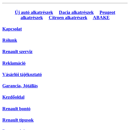
Új autó alkatrészek
Dacia alkatrészek
Peugeot
alkatrészek
Citroen alkatrészek
ABAKE
Kapcsolat
Rólunk
Renault szerviz
Reklamáció
Vásárlói tájékoztató
Garancia, Jótállás
Kezdőoldal
Renault bontó
Renault típusok