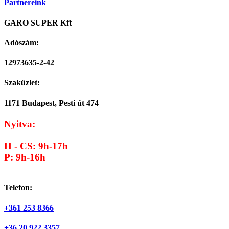
Partnereink
GARO SUPER Kft
Adószám:
12973635-2-42
Szaküzlet:
1171 Budapest, Pesti út 474
Nyitva:
H - CS: 9h-17h
P: 9h-16h
Telefon:
+361 253 8366
+36 20 922 3357