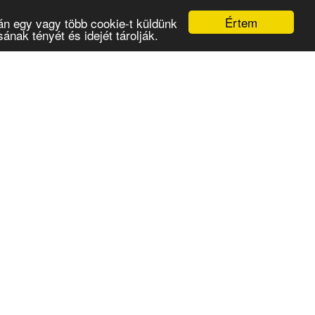
Értem
án egy vagy több cookie-t küldünk
nak tényét és idejét tárolják.