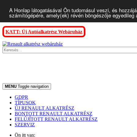
A Honlap látogatásával Ön tudomásul veszi, és hozzájár
számítógépére, amely(ek) révén böngészője egyedileg az
KATT: Új Autóalkatrész Webáruház
MENU
Toggle navigation
GDPR
TÍPUSOK
ÚJ RENAULT ALKATRÉSZ
BONTOTT RENAULT ALKATRÉSZ
FELÚJÍTOTT RENAULT ALKATRÉSZ
SZERVIZ
Ön itt van: