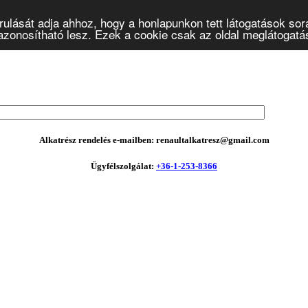
ulását adja ahhoz, hogy a honlapunkon tett látogatások sor
onosítható lesz. Ezek a cookie csak az oldal meglátogatásá
Alkatrész rendelés e-mailben: renaultalkatresz@gmail.com
Ügyfélszolgálat:
+36-1-253-8366