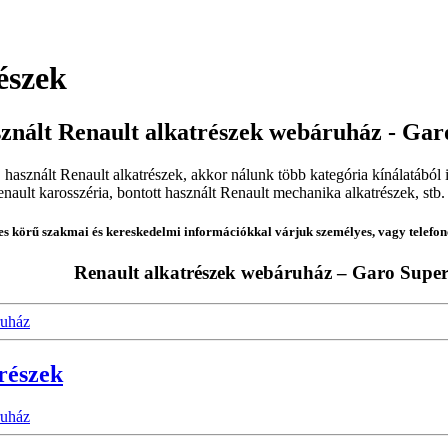
észek
sznált Renault alkatrészek webáruház - Gar
használt Renault alkatrészek, akkor nálunk több kategória kínálatából i
enault karosszéria, bontott használt Renault mechanika alkatrészek, stb
jes körű szakmai és kereskedelmi információkkal várjuk személyes, vagy telefo
Renault alkatrészek webáruház – Garo Super
trészek