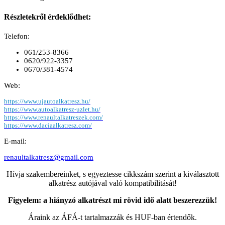
Részletekről érdeklődhet:
Telefon:
061/253-8366
0620/922-3357
0670/381-4574
Web:
https://www.ujautoalkatresz.hu/
https://www.autoalkatresz-uzlet.hu/
https://www.renaultalkatreszek.com/
https://www.daciaalkatresz.com/
E-mail:
renaultalkatresz@gmail.com
Hívja szakembereinket, s egyeztesse cikkszám szerint a kiválasztott
alkatrész autójával való kompatibilitását!
Figyelem: a hiányzó alkatrészt mi rövid idő alatt beszerezzük!
Áraink az ÁFÁ-t tartalmazzák és HUF-ban értendők.