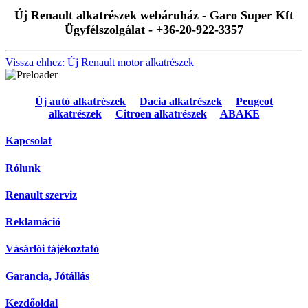
Új Renault alkatrészek webáruház - Garo Super Kft
Ügyfélszolgálat - +36-20-922-3357
Vissza ehhez: Új Renault motor alkatrészek
Új autó alkatrészek
Dacia alkatrészek
Peugeot
alkatrészek
Citroen alkatrészek
ABAKE
Kapcsolat
Rólunk
Renault szerviz
Reklamáció
Vásárlói tájékoztató
Garancia, Jótállás
Kezdőoldal